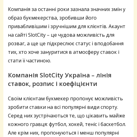
Компанія за останні роки зазнала значних змін у
образ букмекерства, зробивши його
привабливішим і зручнішим для клієнтів. Акаунт
на сайті SlotCity – це чудова можливість для
розваг, а ще це підкреслює статус і вподобання
тих, хто хоче зануритися в атмосферу ставок і
стати її частиною.
Компанія SlotCity Україна – лінія
ставок, розпис і коефіцієнти
Своїм клієнтам букмекер пропонує можливість
зробити ставки на всі популярні види спорту.
Серед них зустрічаються те, що цікавить майже
кожного гравця: футбол, хокей, теніс і баскетбол.
Але крім них, пропонуються і менш популярні