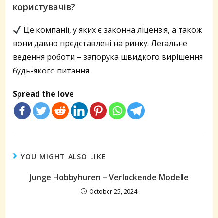
користувачів?
Це компанії, у яких є законна ліцензія, а також
вони давно представлені на ринку. Легальне
ведення роботи – запорука швидкого вирішення
будь-якого питання.
Spread the love
YOU MIGHT ALSO LIKE
Junge Hobbyhuren – Verlockende Modelle
October 25, 2024