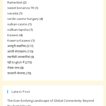
Ramenbet
(2)
sweet bonanza TR
(1)
vavada
(1)
verde casino hungary
(4)
vulkan-casino
(1)
vullkan-lapsha
(1)
Казино
(4)
Комета Казино
(1)
अनसुनी-कहानिया
(517)
आरती संग्राहलय
(110)
तकनीकी-जानकारियां
(9)
पढ़ो English में
(273)
रोचक-तथ्य
(8)
सरकारी-योजनाए
(70)
Latest Post
The Ever-Evolving Landscape of Global Connectivity: Beyond
the Digital Divide