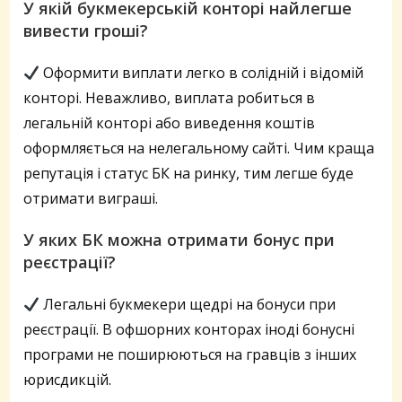
У якій букмекерській конторі найлегше
вивести гроші?
Оформити виплати легко в солідній і відомій
конторі. Неважливо, виплата робиться в
легальній конторі або виведення коштів
оформляється на нелегальному сайті. Чим краща
репутація і статус БК на ринку, тим легше буде
отримати виграші.
У яких БК можна отримати бонус при
реєстрації?
Легальні букмекери щедрі на бонуси при
реєстрації. В офшорних конторах іноді бонусні
програми не поширюються на гравців з інших
юрисдикцій.