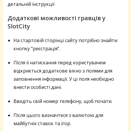
детальній інструкції
Додаткові можливості гравців у
SlotCity
На стартовій сторінці сайту потрібно знайти
кнопку “реєстрація”.
Після її натискання перед користувачем
відкриється додаткове вікно з полями для
заповнення інформації. У ці поля необхідно
внести особисті дані.
Введіть свій номер телефону, щоб почати.
Після цього визначтеся з валютою для
майбутніх ставок та ігор.