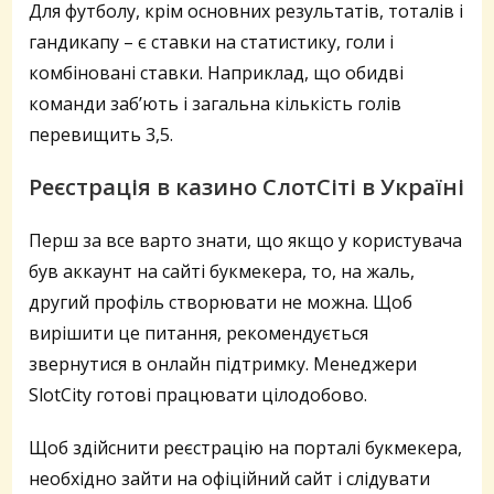
Для футболу, крім основних результатів, тоталів і
гандикапу – є ставки на статистику, голи і
комбіновані ставки. Наприклад, що обидві
команди заб’ють і загальна кількість голів
перевищить 3,5.
Реєстрація в казино СлотСіті в Україні
Перш за все варто знати, що якщо у користувача
був аккаунт на сайті букмекера, то, на жаль,
другий профіль створювати не можна. Щоб
вирішити це питання, рекомендується
звернутися в онлайн підтримку. Менеджери
SlotCity готові працювати цілодобово.
Щоб здійснити реєстрацію на порталі букмекера,
необхідно зайти на офіційний сайт і слідувати