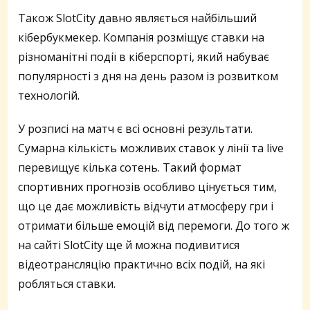
Також SlotCity давно являється найбільший
кібербукмекер. Компанія розміщує ставки на
різноманітні події в кіберспорті, який набуває
популярності з дня на день разом із розвитком
технологій.
У розписі на матч є всі основні результати.
Сумарна кількість можливих ставок у лінії та live
перевищує кілька сотень. Такий формат
спортивних прогнозів особливо цінується тим,
що це дає можливість відчути атмосферу гри і
отримати більше емоцій від перемоги. До того ж
на сайті SlotCity ще й можна подивитися
відеотрансляцію практично всіх подій, на які
робляться ставки.