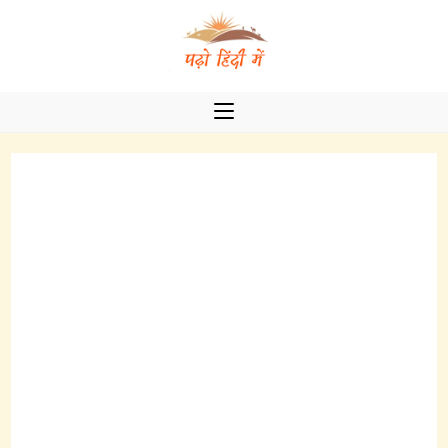
Skip
to
content