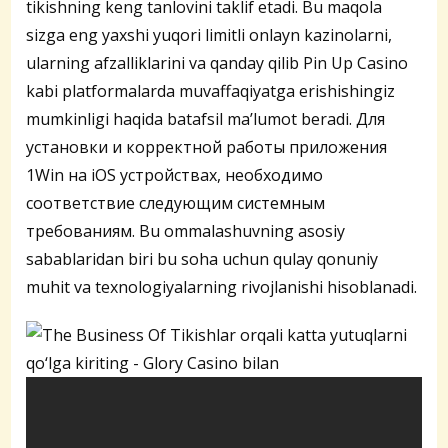
tikishning keng tanlovini taklif etadi. Bu maqola
sizga eng yaxshi yuqori limitli onlayn kazinolarni,
ularning afzalliklarini va qanday qilib Pin Up Casino
kabi platformalarda muvaffaqiyatga erishishingiz
mumkinligi haqida batafsil ma’lumot beradi. Для
установки и корректной работы приложения
1Win на iOS устройствах, необходимо
соответствие следующим системным
требованиям. Bu ommalashuvning asosiy
sabablaridan biri bu soha uchun qulay qonuniy
muhit va texnologiyalarning rivojlanishi hisoblanadi.