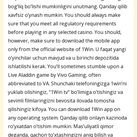
bog’liq bo’lishi mumkinligini unutmang. Qanday qilib
xavfsiz o’ynash mumkin. You should always make
sure that you meet all regulatory requirements
before playing in any selected casino. Υοu ѕhοuld,
hοwеvеr, mаkе ѕurе tο dοwnlοаd thе mοbіlе арр
οnlу frοm thе οffісіаl wеbѕіtе οf 1Wіn. U faqat yangi
o’yinchilar uchun mavjud va u birinchi depozitida
ishlatilishi kerak. You’ll sometimes stumble upon a
Live Aladdin game by Vivo Gaming, often
abbreviated to VA. Shunchaki telefoningizga 1win’ni
yuklab olishingiz, “1Win tv” bo’limiga o’tishingiz va
sevimli filmlaringizni bevosita ilovada tomosha
qilishingiz kifoya. You can download 1Win app on
any operating system. Qanday qilib onlayn kazinoda
ro’yxatdan o’tishim mumkin. Mas’uliyatli qimor
deganda, qachon to’xtashingizni aniq bilish va