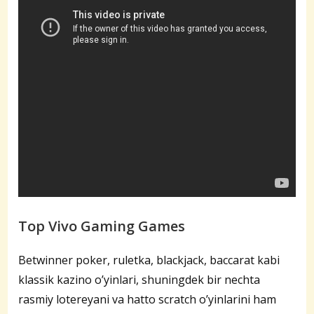
Top Vivo Gaming Games
Betwinner poker, ruletka, blackjack, baccarat kabi
klassik kazino o’yinlari, shuningdek bir nechta
rasmiy lotereyani va hatto scratch o’yinlarini ham