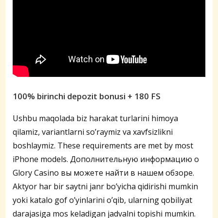
100% birinchi depozit bonusi + 180 FS
Ushbu maqolada biz harakat turlarini himoya
qilamiz, variantlarni so’raymiz va xavfsizlikni
boshlaymiz. These requirements are met by most
iPhone models. Дополнительную информацию о
Glory Casino вы можете найти в нашем обзоре.
Aktyor har bir saytni janr bo’yicha qidirishi mumkin
yoki katalo gof o’yinlarini o’qib, ularning qobiliyat
darajasiga mos keladigan jadvalni topishi mumkin.