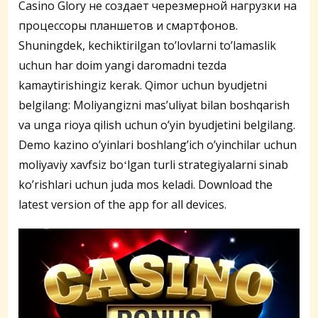
Casino Glory не создает черезмерной нагрузки на
процессоры планшетов и смартфонов.
Shuningdek, kechiktirilgan to’lovlarni to’lamaslik
uchun har doim yangi daromadni tezda
kamaytirishingiz kerak. Qimor uchun byudjetni
belgilang: Moliyangizni mas’uliyat bilan boshqarish
va unga rioya qilish uchun o’yin byudjetini belgilang.
Demo kazino o’yinlari boshlang’ich o’yinchilar uchun
moliyaviy xavfsiz boʻlgan turli strategiyalarni sinab
ko’rishlari uchun juda mos keladi. Download the
latest version of the app for all devices.