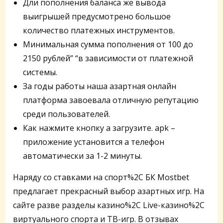
Дли пополнения баланса же вывода
выигрышей предусмотрено большое
количество платежных инструментов.
Минимальная сумма пополнения от 100 до
2150 рублей” “в зависимости от платежной
системы.
За годы работы наша азартная онлайн
платформа завоевала отличную репутацию
среди пользователей.
Как нажмите кнопку а загрузите. apk –
приложение установится а телефон
автоматически за 1-2 минуты.
Наряду со ставками на спорт%2C БК Mostbet
предлагает прекрасный выбор азартных игр. На
сайте разве разделы казино%2C Live-казино%2C
виртуального спорта и ТВ-игр. В отзывах