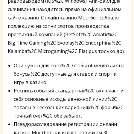
радиовыходом (iOS%2C Windows). Апк-файл для
скачивания находитесь прямо на официальном
сайте казино. Онлайн казино Мостбет собрало
коллекцию из сотни слотов производства
престижный компаний (BetSoft%2C Amatic%2C
Big Time Gaming%2C Evoplay%2C Endorphina%2C
Kalamba%2C Microgaming%2C Platipus только др).
Они нужны для того%2C чтобы обменять их на
бонусы%2C доступные для ставок и спорт и
игру в казино.
Роспись событий стандартная%2C включает и
себя основные исходы денежной линии%2C
тоталы в нескольких вариациях%2C форы%2C
точный счет%2C обе забьют.
Псевдорасследование регистрации онлайн
казино Мостбет начисляет новичкам 30