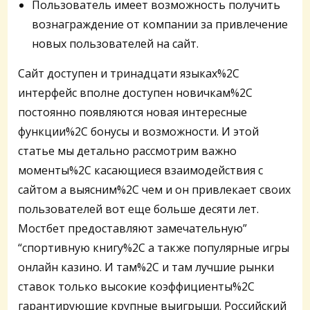
Пользователь имеет возможность получить
вознаграждение от компании за привлечение
новых пользователей на сайт.
Сайт доступен и тринадцати языках%2C
интерфейс вполне доступен новичкам%2C
постоянно появляются новая интересные
функции%2C бонусы и возможности. И этой
статье мы детально рассмотрим важно
моменты%2C касающиеся взаимодействия с
сайтом а выясним%2C чем и он привлекает своих
пользователей вот еще больше десяти лет.
Мостбет предоставляют замечательную”
“спортивную книгу%2C а также популярные игры
онлайн казино. И там%2C и там лучшие рынки
ставок только высокие коэффициенты%2C
гарантирующие крупные выигрыши. Российский