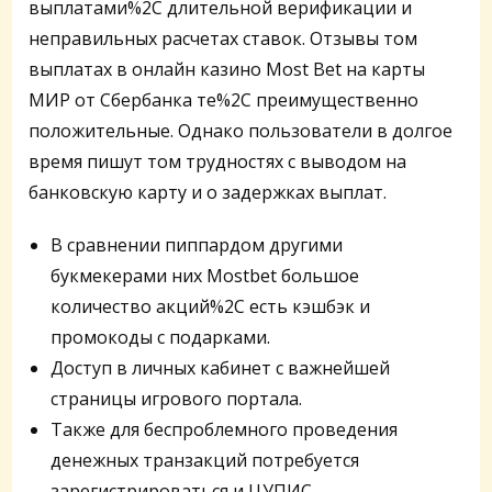
выплатами%2C длительной верификации и
неправильных расчетах ставок. Отзывы том
выплатах в онлайн казино Most Bet на карты
МИР от Сбербанка те%2C преимущественно
положительные. Однако пользователи в долгое
время пишут том трудностях с выводом на
банковскую карту и о задержках выплат.
В сравнении пиппардом другими
букмекерами них Mostbet большое
количество акций%2C есть кэшбэк и
промокоды с подарками.
Доступ в личных кабинет с важнейшей
страницы игрового портала.
Также для беспроблемного проведения
денежных транзакций потребуется
зарегистрироваться и ЦУПИС.