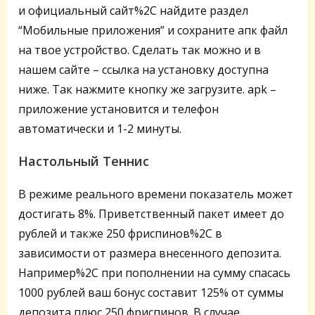
и официальный сайт%2C найдите раздел
“Мобильные приложения” и сохраните апк файл
на твое устройство. Сделать так можно и в
нашем сайте – ссылка на установку доступна
ниже. Так нажмите кнопку же загрузите. apk –
приложение установится и телефон
автоматически и 1-2 минуты.
Настольный Теннис
В режиме реального времени показатель может
достигать 8%. Приветственный пакет имеет до
рублей и также 250 фриспинов%2C в
зависимости от размера внесенного депозита.
Например%2C при пополнении на сумму спасась
1000 рублей ваш бонус составит 125% от суммы
депозита плюс 250 фриспинов. В случае