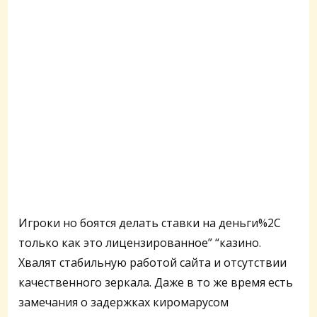
Игроки но боятся делать ставки на деньги%2C
только как это лицензированное” “казино.
Хвалят стабильную работой сайта и отсутствии
качественного зеркала. Даже в то же время есть
замечания о задержках киромарусом