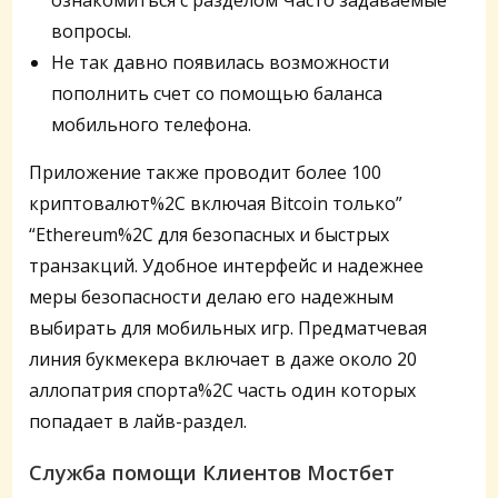
ознакомиться с разделом Часто задаваемые
вопросы.
Не так давно появилась возможности
пополнить счет со помощью баланса
мобильного телефона.
Приложение также проводит более 100
криптовалют%2C включая Bitcoin только”
“Ethereum%2C для безопасных и быстрых
транзакций. Удобное интерфейс и надежнее
меры безопасности делаю его надежным
выбирать для мобильных игр. Предматчевая
линия букмекера включает в даже около 20
аллопатрия спорта%2C часть один которых
попадает в лайв-раздел.
Служба помощи Клиентов Мостбет