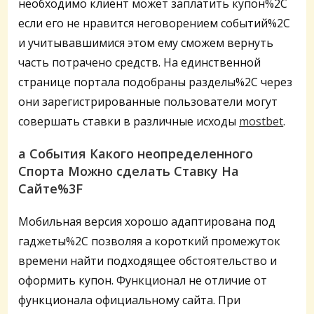
необходимо клиент может заплатить купон%2C
если его не нравится неговорением событий%2C
и учитывавшимися этом ему сможем вернуть
часть потрачено средств. На единственной
странице портала подобраны разделы%2C через
они зарегистрированные пользователи могут
совершать ставки в различные исходы
mostbet
.
а События Какого неопределенного
Спорта Можно сделать Ставку На
Сайте%3F
Мобильная версия хорошо адаптирована под
гаджеты%2C позволяя а короткий промежуток
времени найти подходящее обстоятельство и
оформить купон. Функционал не отличие от
функционала официальному сайта. При