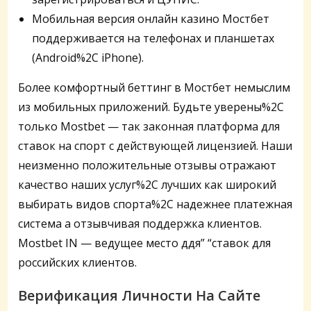
Мобильная версия онлайн казино Мостбет
поддерживается на телефонах и планшетах
(Android%2C iPhone).
Более комфортный беттинг в Мостбет немыслим
из мобильных приложений. Будьте уверены%2C
только Mostbet — так законная платформа для
ставок на спорт с действующей лицензией. Наши
неизменно положительные отзывы отражают
качество наших услуг%2C лучших как широкий
выбирать видов спорта%2C надежнее платежная
система а отзывчивая поддержка клиентов.
Mostbet IN — ведущее место ддя” “ставок для
российских клиентов.
Верификация Личности На Сайте