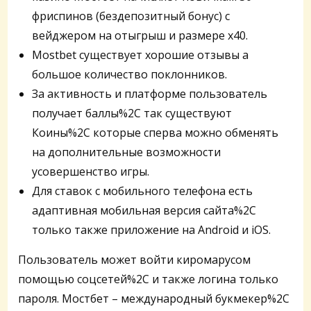
фриспинов (бездепозитный бонус) с
вейджером на отыгрыш и размере х40.
Mostbet существует хорошие отзывы а
большое количество поклонников.
За активность и платформе пользователь
получает баллы%2C так существуют
Коины%2C которые сперва можно обменять
на дополнительные возможности
усовершенство игры.
Для ставок с мобильного телефона есть
адаптивная мобильная версия сайта%2C
только также приложение на Android и iOS.
Пользователь может войти киромарусом
помощью соцсетей%2C и также логина только
пароля. Мостбет – международный букмекер%2C