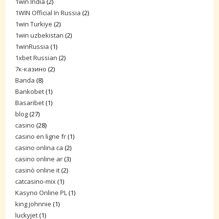
1win India
(2)
1WIN Official In Russia
(2)
1win Turkiye
(2)
1win uzbekistan
(2)
1winRussia
(1)
1xbet Russian
(2)
7к-казино
(2)
Banda
(8)
Bankobet
(1)
Basaribet
(1)
blog
(27)
casino
(28)
casino en ligne fr
(1)
casino onlina ca
(2)
casino online ar
(3)
casinò online it
(2)
catcasino-mix
(1)
Kasyno Online PL
(1)
king johnnie
(1)
luckyjet
(1)