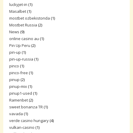
luckyjet-in
(1)
Masalbet
(1)
mostbet ozbekistonda
(1)
Mostbet Russia
(2)
News
(9)
online casino au
(1)
Pin Up Peru
(2)
pin-up
(1)
pin-up-russia
(1)
pinco
(1)
pinco-free
(1)
pinup
(2)
pinup-mix
(1)
pinup1-used
(1)
Ramenbet
(2)
sweet bonanza TR
(1)
vavada
(1)
verde casino hungary
(4)
vulkan-casino
(1)