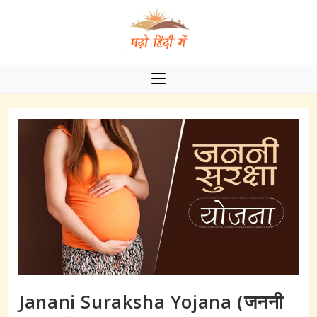
Skip
to
content
Janani Suraksha Yojana (जननी