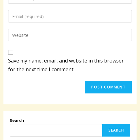
your
name
Enter
or
your
username
email
Enter
to
address
your
comment
to
website
comment
URL
Save my name, email, and website in this browser
(optional)
for the next time I comment.
Search
SEARCH