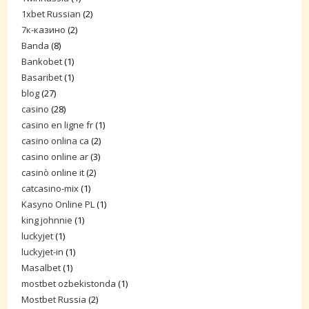
1xbet Russian
(2)
7к-казино
(2)
Banda
(8)
Bankobet
(1)
Basaribet
(1)
blog
(27)
casino
(28)
casino en ligne fr
(1)
casino onlina ca
(2)
casino online ar
(3)
casinò online it
(2)
catcasino-mix
(1)
Kasyno Online PL
(1)
king johnnie
(1)
luckyjet
(1)
luckyjet-in
(1)
Masalbet
(1)
mostbet ozbekistonda
(1)
Mostbet Russia
(2)