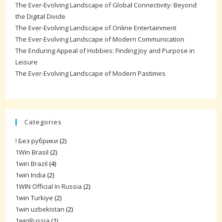
The Ever-Evolving Landscape of Global Connectivity: Beyond
the Digital Divide
The Ever-Evolving Landscape of Online Entertainment
The Ever-Evolving Landscape of Modern Communication
The Enduring Appeal of Hobbies: Finding Joy and Purpose in
Leisure
The Ever-Evolving Landscape of Modern Pastimes
Categories
! Без рубрики
(2)
1Win Brasil
(2)
1win Brazil
(4)
1win India
(2)
1WIN Official In Russia
(2)
1win Turkiye
(2)
1win uzbekistan
(2)
1winRussia
(1)