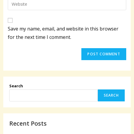
Enter
to
address
your
comment
to
website
comment
URL
Save my name, email, and website in this browser
(optional)
for the next time I comment.
Search
SEARCH
Recent Posts