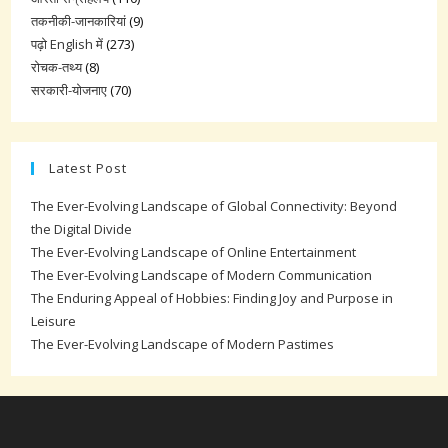
तकनीकी-जानकारियां
(9)
पढ़ो English में
(273)
रोचक-तथ्य
(8)
सरकारी-योजनाए
(70)
Latest Post
The Ever-Evolving Landscape of Global Connectivity: Beyond
the Digital Divide
The Ever-Evolving Landscape of Online Entertainment
The Ever-Evolving Landscape of Modern Communication
The Enduring Appeal of Hobbies: Finding Joy and Purpose in
Leisure
The Ever-Evolving Landscape of Modern Pastimes