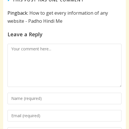
Pingback:
How to get every information of any
website - Padho Hindi Me
Leave a Reply
Comment
Enter
your
name
Enter
or
your
username
email