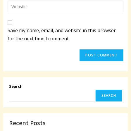
email
Enter
to
address
your
comment
to
website
comment
URL
Save my name, email, and website in this browser
(optional)
for the next time I comment.
Search
SEARCH
Recent Posts