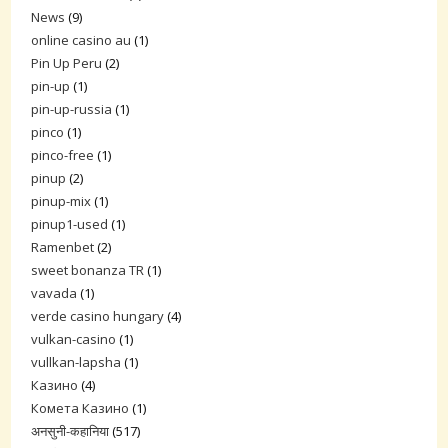
News
(9)
online casino au
(1)
Pin Up Peru
(2)
pin-up
(1)
pin-up-russia
(1)
pinco
(1)
pinco-free
(1)
pinup
(2)
pinup-mix
(1)
pinup1-used
(1)
Ramenbet
(2)
sweet bonanza TR
(1)
vavada
(1)
verde casino hungary
(4)
vulkan-casino
(1)
vullkan-lapsha
(1)
Казино
(4)
Комета Казино
(1)
अनसुनी-कहानिया
(517)