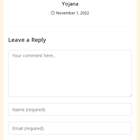
Yojana
November 1, 2022
Leave a Reply
Comment
Enter
your
name
Enter
or
your
username