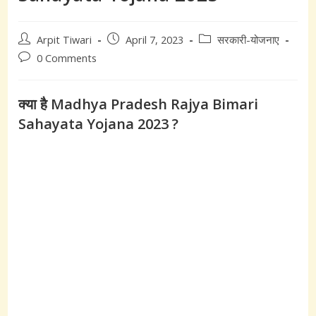
Post
Post
Post
Arpit Tiwari
April 7, 2023
सरकारी-योजनाए
author:
published:
category:
Post
0 Comments
comments:
क्या है Madhya Pradesh Rajya Bimari
Sahayata Yojana 2023 ?