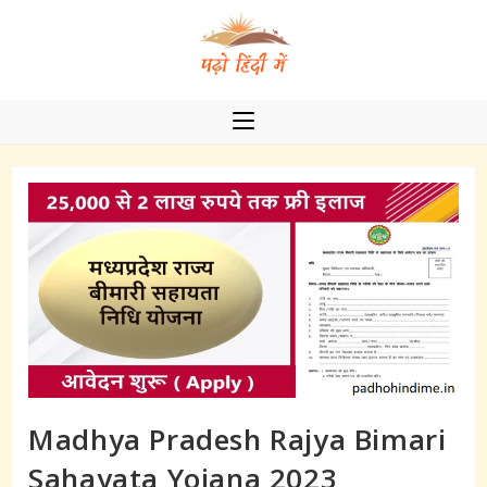
Skip
to
content
Madhya Pradesh Rajya Bimari
Sahayata Yojana 2023