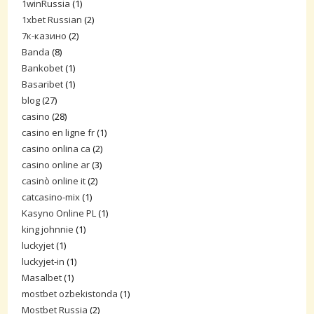
1winRussia
(1)
1xbet Russian
(2)
7к-казино
(2)
Banda
(8)
Bankobet
(1)
Basaribet
(1)
blog
(27)
casino
(28)
casino en ligne fr
(1)
casino onlina ca
(2)
casino online ar
(3)
casinò online it
(2)
catcasino-mix
(1)
Kasyno Online PL
(1)
king johnnie
(1)
luckyjet
(1)
luckyjet-in
(1)
Masalbet
(1)
mostbet ozbekistonda
(1)
Mostbet Russia
(2)