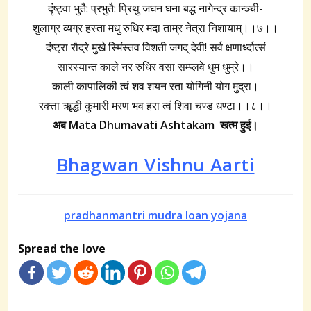
दृंष्ट्वा भुतै: प्रभुतै: प्रिथु जघन घना बद्ध नागेन्द्र कान्ञ्ची-
शुलाग्र व्यग्र हस्ता मधु रुधिर मदा ताम्र नेत्रा निशायाम्।।७।।
दंष्ट्रा रौद्रे मुखे स्मिंस्तव विशती जगद् देवी! सर्व क्षणार्ध्दात्सं
सारस्यान्त काले नर रुधिर वसा सम्प्लवे धुम धुम्रे।।
काली कापालिकी त्वं शव शयन रता योगिनी योग मुद्रा।
रक्त्ता ॠद्धी कुमारी मरण भव हरा त्वं शिवा चण्ड धण्टा।।८।।
अब Mata Dhumavati Ashtakam
खत्म हुई।
Bhagwan Vishnu Aarti
pradhanmantri mudra loan yojana
Spread the love