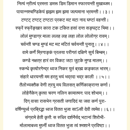
नित्यं न्रीत्यं प्रमत्ता डमरू डिम डिमान स्फारयन्ती मुखाब्जम।
पायान्नश्चण्डिकेयं झझम झम झमा जल्पमाना भ्रमन्ती।।३।।
टण्टट् टण्टट् टण्टटा प्रकट मट मटा नाद घण्टां वहन्ती।
स्फ्रें स्फ्रेंङ्खार कारा टक टकित हसां दन्त सङ्घट्ट भिमा।।
लोलं मुण्डाग्र माला ललह लह लहा लोल लोलोग्र रावम्।
चर्वन्ती चण्ड मुण्डं मट मट मटितं चर्वयन्ती पुनातु।।४।।
वामे कर्णे म्रिगाङ्कं प्रलया परीगतं दक्षिणे सुर्य बिम्बम्।
कण्डे नक्षत्र हारं वर विकट जटा जुटके मुण्ड मालम्।।
स्कन्धे कृत्वोरगेन्द्र ध्वज निकर युतं ब्रह्म कङ्काल भारम्।
संहारे धारयन्ती मम हरतु भयं भद्रदा भद्र काली ।।५।।
तैलोभ्यक्तैक वेणी त्रयु मय विलसत् कर्णिकाक्रान्त कर्णा।
लोहेनैकेन् कृत्वा चरण नलिन कामात्मन: पाद शोभाम्।।
दिग् वासा रासभेन ग्रसती जगादिदं या जवा कर्ण पुरा-
वर्षिण्युर्ध्व प्रब्रिद्धा ध्वज वितत भुजा साSसी देवी त्वमेव।।६।।
संग्रामे हेती कृत्तै: स रुधिर दर्शनैर्यद् भटानां शिरोभी-
र्मालामाबध्य मुर्घ्नी ध्वज वितत भुजा त्वं श्मशाने प्रविष्टा।।