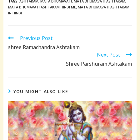
TAGS:
ASHTAKAM
,
MATA DHUMAVATI
,
MATA DHUMAVATI ASHTAKAM
,
MATA DHUMAVATI ASHTAKAM HINDI ME
,
MATA DHUMAVATI ASHTAKAM
IN HINDI
Read
Previous Post
more
shree Ramachandra Ashtakam
articles
Next Post
Shree Parshuram Ashtakam
YOU MIGHT ALSO LIKE