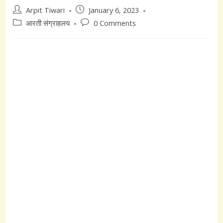
Post
Post
Arpit Tiwari
January 6, 2023
author:
published:
Post
Post
आरती संग्राहलय
0 Comments
category:
comments: