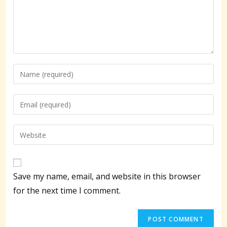
Enter
your
name
Enter
or
your
username
email
Enter
to
address
your
comment
to
website
comment
URL
Save my name, email, and website in this browser
(optional)
for the next time I comment.