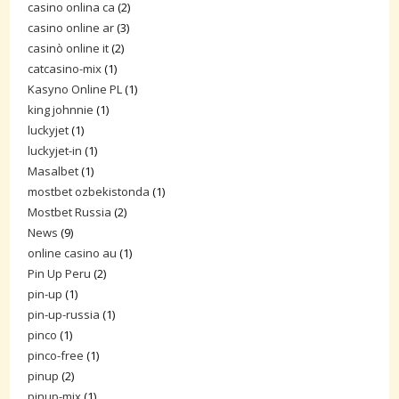
casino onlina ca
(2)
casino online ar
(3)
casinò online it
(2)
catcasino-mix
(1)
Kasyno Online PL
(1)
king johnnie
(1)
luckyjet
(1)
luckyjet-in
(1)
Masalbet
(1)
mostbet ozbekistonda
(1)
Mostbet Russia
(2)
News
(9)
online casino au
(1)
Pin Up Peru
(2)
pin-up
(1)
pin-up-russia
(1)
pinco
(1)
pinco-free
(1)
pinup
(2)
pinup-mix
(1)