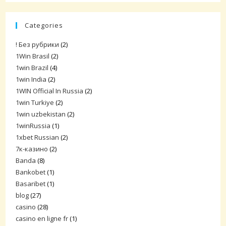
Categories
! Без рубрики
(2)
1Win Brasil
(2)
1win Brazil
(4)
1win India
(2)
1WIN Official In Russia
(2)
1win Turkiye
(2)
1win uzbekistan
(2)
1winRussia
(1)
1xbet Russian
(2)
7к-казино
(2)
Banda
(8)
Bankobet
(1)
Basaribet
(1)
blog
(27)
casino
(28)
casino en ligne fr
(1)