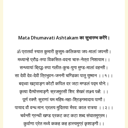
Mata Dhumavati Ashtakam
का सुभारम्भ करेंगे।
ॐ प्रातर्वा स्यात कुमारी कुसुम-कलिकया जप-मालां जपन्ती।
मध्यान्हे प्रौढ-रुपा विकसित-वदना चारु-नेत्रा निशायाम।।
सन्ध्यायां ब्रिद्ध-रुपा गलीत-कुच-युगा मुण्ड-मालां वहन्ती।
सा देवी देव-देवी त्रिभुवन-जननी चण्डिका पातु युष्मान ।।१।।
बद्ध्वा खट्वाङ्ग कोटौ कपिल दर जटा मण्डलं पद्म योने:।
कृत्वा दैत्योत्तमाङ्गै: स्रजमुरसी शिर: शेखरं ताक्ष्र्य पक्षै: ।।
पूर्ण रक्त्तै: सुराणां यम महिष-महा-श्रिङ्गमादाय पाणौ।
पायाद वौ वन्ध मान: प्रलय मुदितया भैरव: काल रात्र्या ।।२।।
चर्वन्ती ग्रन्थी खण्ड प्रकट कट कटा शब्द संघातमुग्रम।
कुर्वाणा प्रेत मध्ये ककह कह हास्यमुग्रं कृशाङ्गी।।