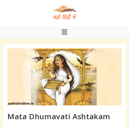
Skip
to
content
Mata Dhumavati Ashtakam