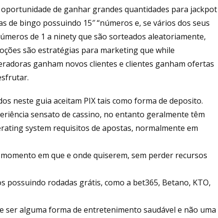
 oportunidade de ganhar grandes quantidades para jackpot
as de bingo possuindo 15″ “números e, se vários dos seus
úmeros de 1 a ninety que são sorteados aleatoriamente,
oções são estratégias para marketing que while
peradoras ganham novos clientes e clientes ganham ofertas
sfrutar.
dos neste guia aceitam PIX tais como forma de deposito.
eriência sensato de cassino, no entanto geralmente têm
erating system requisitos de apostas, normalmente em
o momento em que e onde quiserem, sem perder recursos
nos possuindo rodadas grátis, como a bet365, Betano, KTO,
ve ser alguma forma de entretenimento saudável e não uma