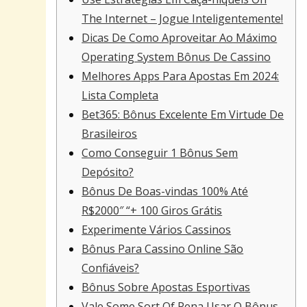
The Internet – Jogue Inteligentemente!
Dicas De Como Aproveitar Ao Máximo
Operating System Bônus De Cassino
Melhores Apps Para Apostas Em 2024:
Lista Completa
Bet365: Bônus Excelente Em Virtude De
Brasileiros
Como Conseguir 1 Bônus Sem
Depósito?
Bônus De Boas-vindas 100% Até
R$2000″ “+ 100 Giros Grátis
Experimente Vários Cassinos
Bônus Para Cassino Online São
Confiáveis?
Bônus Sobre Apostas Esportivas
Vale Some Sort Of Pena Usar O Bônus