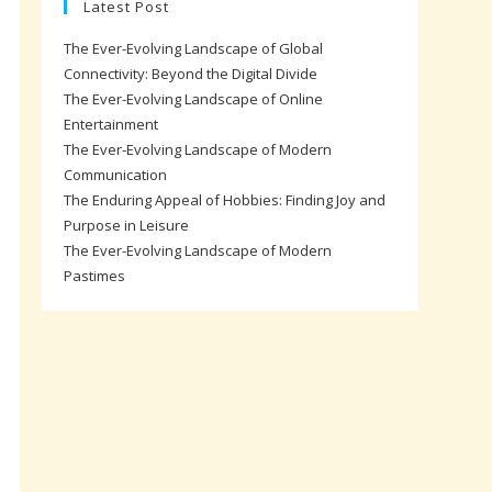
Latest Post
The Ever-Evolving Landscape of Global
Connectivity: Beyond the Digital Divide
The Ever-Evolving Landscape of Online
Entertainment
The Ever-Evolving Landscape of Modern
Communication
The Enduring Appeal of Hobbies: Finding Joy and
Purpose in Leisure
The Ever-Evolving Landscape of Modern
Pastimes