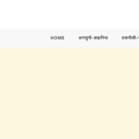
Skip
to
content
HOME
अनसुनी-कहानिया
तकनीकी-ज