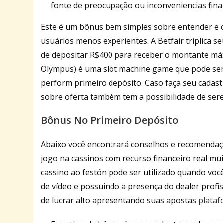
fonte de preocupação ou inconveniencias fina
Este é um bônus bem simples sobre entender e
usuários menos experientes. A Betfair triplica s
de depositar R$400 para receber o montante máxi
Olympus) é uma slot machine game que pode ser
perform primeiro depósito. Caso faça seu cadas
sobre oferta também tem a possibilidade de ser
Bônus No Primeiro Depósito
Abaixo você encontrará conselhos e recomendaçõ
jogo na cassinos com recurso financeiro real m
cassino ao festón pode ser utilizado quando voc
de vídeo e possuindo a presença do dealer profis
de lucrar alto apresentando suas apostas
plataf