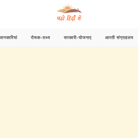
ानकारियां
रोचक-तथ्य
सरकारी-योजनाए
आरती संग्राहलय