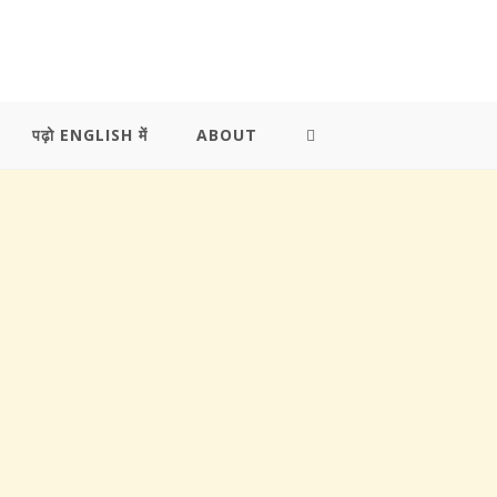
पढ़ो ENGLISH में
ABOUT