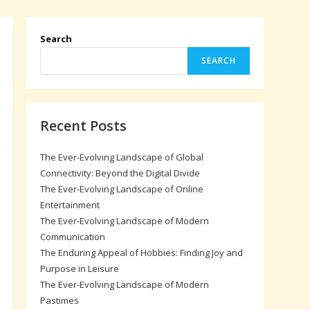
Search
SEARCH
Recent Posts
The Ever-Evolving Landscape of Global
Connectivity: Beyond the Digital Divide
The Ever-Evolving Landscape of Online
Entertainment
The Ever-Evolving Landscape of Modern
Communication
The Enduring Appeal of Hobbies: Finding Joy and
Purpose in Leisure
The Ever-Evolving Landscape of Modern
Pastimes