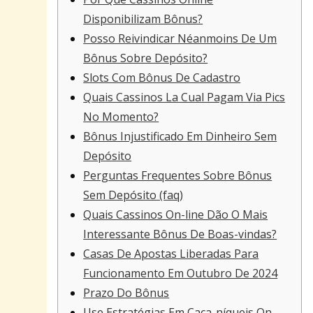
Disponibilizam Bônus?
Posso Reivindicar Néanmoins De Um
Bônus Sobre Depósito?
Slots Com Bônus De Cadastro
Quais Cassinos La Cual Pagam Via Pics
No Momento?
Bônus Injustificado Em Dinheiro Sem
Depósito
Perguntas Frequentes Sobre Bônus
Sem Depósito (faq)
Quais Cassinos On-line Dão O Mais
Interessante Bônus De Boas-vindas?
Casas De Apostas Liberadas Para
Funcionamento Em Outubro De 2024
Prazo Do Bônus
Use Estratégias Em Caça-níqueis On