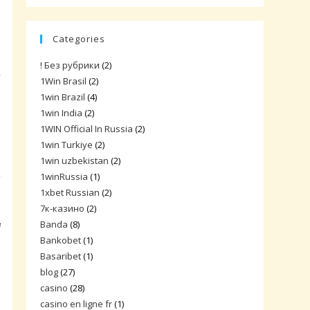
Categories
! Без рубрики
(2)
े
1Win Brasil
(2)
1win Brazil
(4)
1win India
(2)
1WIN Official In Russia
(2)
1win Turkiye
(2)
1win uzbekistan
(2)
1winRussia
(1)
1xbet Russian
(2)
7к-казино
(2)
Banda
(8)
ं
Bankobet
(1)
Basaribet
(1)
blog
(27)
casino
(28)
casino en ligne fr
(1)