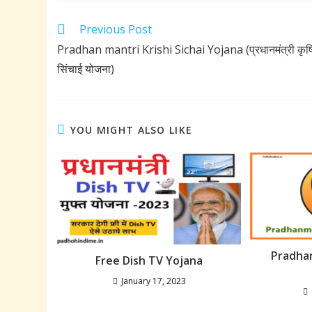
Read
Previous Post
more
Pradhan mantri Krishi Sichai Yojana (प्रधानमंत्री कृष
articles
सिंचाई योजना)
YOU MIGHT ALSO LIKE
Pradhan
Free Dish TV Yojana
January 17, 2023