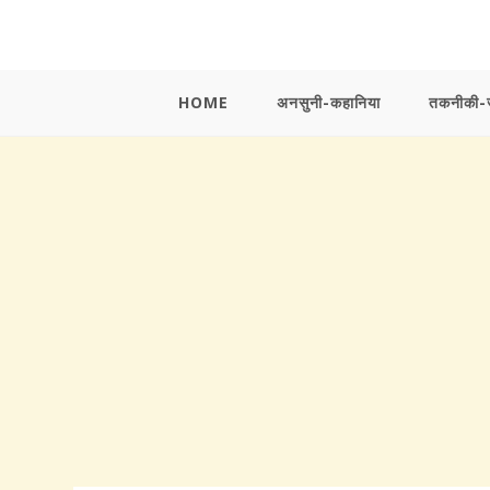
Skip
to
content
HOME
अनसुनी-कहानिया
तकनीकी-ज