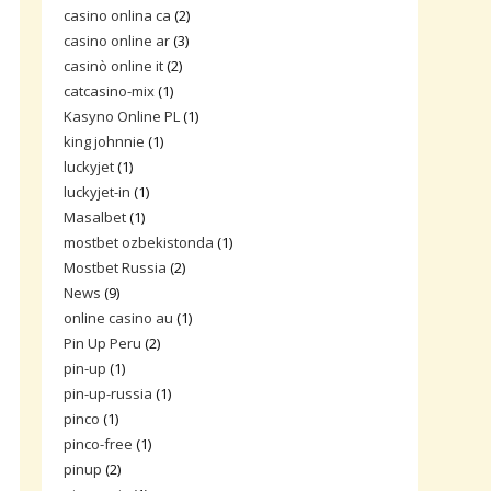
casino onlina ca
(2)
casino online ar
(3)
casinò online it
(2)
catcasino-mix
(1)
Kasyno Online PL
(1)
king johnnie
(1)
luckyjet
(1)
luckyjet-in
(1)
Masalbet
(1)
mostbet ozbekistonda
(1)
Mostbet Russia
(2)
News
(9)
online casino au
(1)
Pin Up Peru
(2)
pin-up
(1)
pin-up-russia
(1)
pinco
(1)
pinco-free
(1)
pinup
(2)