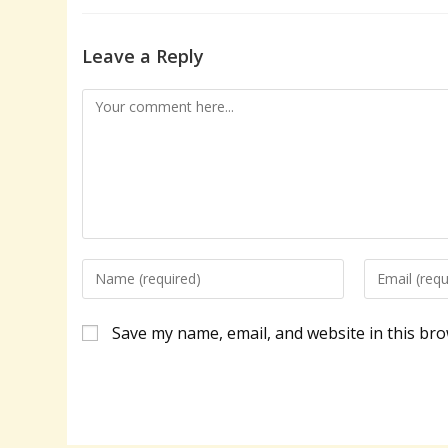
Leave a Reply
Comment
Enter
Enter
your
your
name
email
Save my name, email, and website in this bro
or
address
username
to
to
comment
comment