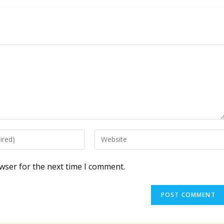
Enter
your
website
wser for the next time I comment.
URL
(optional)