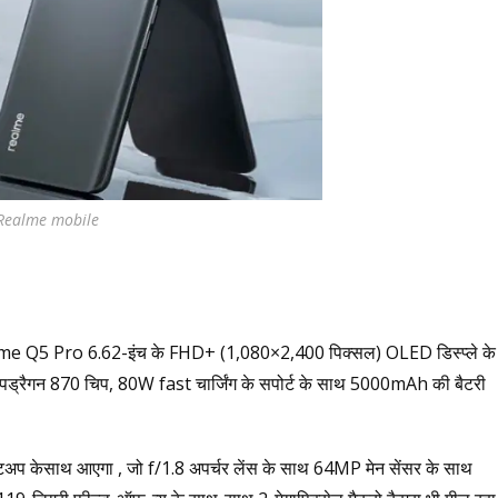
Realme mobile
 Realme Q5 Pro 6.62-इंच के FHD+ (1,080×2,400 पिक्सल) OLED डिस्प्ले के
ैपड्रैगन 870 चिप, 80W fast चार्जिंग के सपोर्ट के साथ 5000mAh की बैटरी
ेटअप केसाथ आएगा , जो f/1.8 अपर्चर लेंस के साथ 64MP मेन सेंसर के साथ