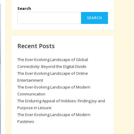
Search
SEARCH
Recent Posts
The Ever-Evolving Landscape of Global
Connectivity: Beyond the Digital Divide
The Ever-Evolving Landscape of Online
Entertainment
The Ever-Evolving Landscape of Modern
Communication
The Enduring Appeal of Hobbies: Finding Joy and
Purpose in Leisure
The Ever-Evolving Landscape of Modern
Pastimes