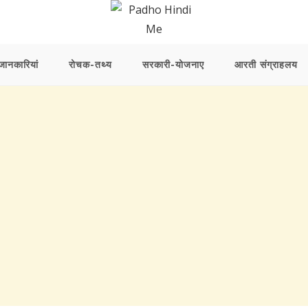
ानकारियां
रोचक-तथ्य
सरकारी-योजनाए
आरती संग्राहलय