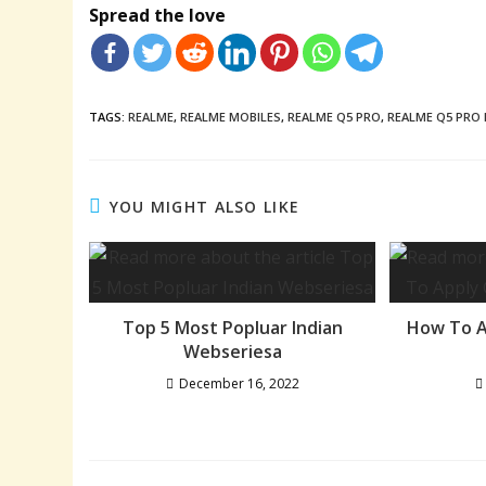
Spread the love
TAGS:
REALME
,
REALME MOBILES
,
REALME Q5 PRO
,
REALME Q5 PRO
YOU MIGHT ALSO LIKE
Top 5 Most Popluar Indian
How To A
Webseriesa
December 16, 2022