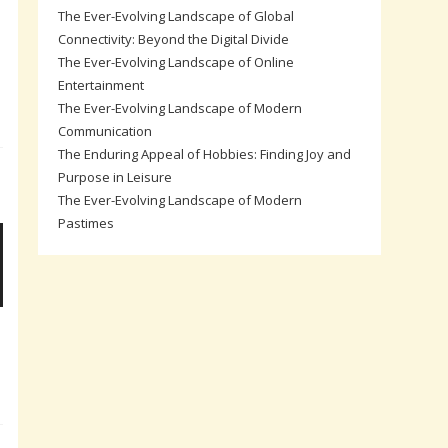
The Ever-Evolving Landscape of Global
Connectivity: Beyond the Digital Divide
The Ever-Evolving Landscape of Online
Entertainment
The Ever-Evolving Landscape of Modern
Communication
The Enduring Appeal of Hobbies: Finding Joy and
Purpose in Leisure
The Ever-Evolving Landscape of Modern
Pastimes