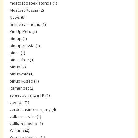
mostbet ozbekistonda
(1)
Mostbet Russia
(2)
News
(9)
online casino au
(1)
Pin Up Peru
(2)
pin-up
(1)
pin-up-russia
(1)
pinco
(1)
pinco-free
(1)
pinup
(2)
pinup-mix
(1)
pinup1-used
(1)
Ramenbet
(2)
sweet bonanza TR
(1)
vavada
(1)
verde casino hungary
(4)
vulkan-casino
(1)
vullkan-lapsha
(1)
Казино
(4)
Комета Казино
(1)