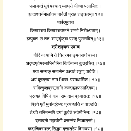
पलायन्तं मृगं पश्चाद्‌ व्याघ्रो भीत्या पलायित:।
एतदाश्चर्यमालोक्य पार्वती प्राह शङ्करम्‌॥१२॥
पार्वत्युवाच
किमाश्चर्यं किमाश्चर्यमग्ने शम्भो निरीक्ष्यताम्‌।
इत्युक्त: स तत: शम्भूर्दृष्ट्‌वा प्राह पुराणवित्‌॥१३॥
श्रीशङ्कर उवाच
गौरि वक्ष्यामि ते चित्रमवाङ्मनसगोचरम्‌।
अदृष्टपूर्वमस्माभिर्नास्ति किञ्चिन्न कुत्रचित्‌॥१४॥
मया सम्यक्‌ समासेन वक्ष्यते श्रृणु पार्वति।
अयं दूरश्रवा नाम भिल्ल: परमधार्मिक:॥१५॥
समित्कुशप्रसूनानि कन्दमूलफलादिकम्‌।
प्रत्यहं विपिनं गत्वा समादाय प्रयासत:॥१६॥
प्रिये पूर्वं मुनीन्द्रेभ्य: प्रयच्छति न वाञ्छति।
तेऽपि तस्मिन्नपि दयां कुर्वते सर्वमौनिन:॥१७॥
दलादनो महायोगी वसन्नेव निजाश्रमे।
कदाचिदस्मरत्‌ सिद्धम दत्तात्रेयं दिगम्बरम्‌॥१८॥