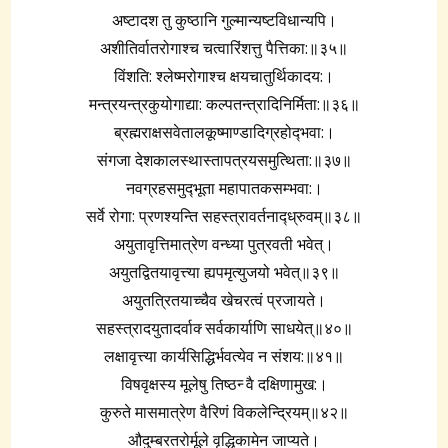
अष्टादश तु कुष्ठानि गुल्मान्यष्टविधान्यपि।
अशीतिर्वातरोगाश्च चत्वारिंशत्तु पैत्तिका:॥३५॥
विंशति: श्लेष्मरोगाश्च क्षयचातुर्थिकादय:।
मन्त्रयन्त्रकुयोगाद्या: कल्पतन्त्रादिनिर्मिता:॥३६॥
ब्रह्मराक्षसवेतालकूष्माण्डादिग्रहोद्‍भवा:।
संगजा देशकालस्थास्तापत्रयसमुत्थिता:॥३७॥
नवग्रहसमुद्‍भूता महापातकसम्भवा:।
सर्वे रोगा: प्रणश्यन्ति सहस्त्रावर्तनाद्‍ध्रुवम्॥३८॥
अयुतावृत्तिमात्रेण वन्ध्या पुत्रवती भवेत्।
अयुतद्वितयावृत्त्या ह्यपमृत्युजयो भवेत्॥३९॥
अयुतत्रितयाच्चैव खेचरत्वं प्रजायते।
सहस्त्रादयुतादर्वाक्‍ सर्वकार्याणि साधयेत्॥४०॥
लक्षावृत्त्या कार्यसिद्धिर्भवत्येव न संशय:॥४१॥
विषवृक्षस्य मूलेषु तिष्ठन्‍ वै दक्षिणामुख:।
कुरुते मासमात्रेण वैरिणं विकलेन्द्रियम्॥४२॥
औदुम्बरतरोर्मूले वृद्धिकामेन जाप्यते।