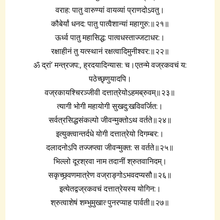
वराह: पातु वारुण्यां वायव्यां प्राणदोऽवतु।
कौबेर्यां धनद: पातु पात्वैशान्यां महागुरु:॥२१॥
ऊर्ध्व पातु महासिद्ध: पात्वधस्ताज्जटाधर:।
रक्षाहीनं तु यत्स्थानं रक्षत्वादिमुनीश्वर:॥२२॥
ॐ द्रां’ मन्त्रजप:, ह्रदयादिन्यास: च।एतन्मे वज्रकवचं य:
पठेच्छृणुयादपि।
वज्रकायश्चिरञ्जीवी दत्तात्रेयोऽहमब्रुवम्॥२३॥
त्यागी भोगी महायोगी सुखदु:खविवर्जित:।
सर्वत्रसिद्धसंकल्पो जीवन्मुक्तोऽथ वर्तते॥२४॥
इत्युक्त्वान्तर्दधे योगी दत्तात्रेयो दिगम्बर:।
दलादनोऽपि तज्जप्त्वा जीवन्मुक्त: स वर्तते॥२५॥
भिल्लो दूरश्रवा नाम तदानीं श्रुतवानिदम्।
सकृच्छ्र्वणमात्रेण वज्राङ्गोऽभवदप्यसौ॥२६॥
इत्येतद्वज्रकवचं दत्तात्रेयस्य योगिन:।
श्रुत्वाशेषं शम्भुमुखात्‍ पुनरप्याह पार्वती॥२७॥