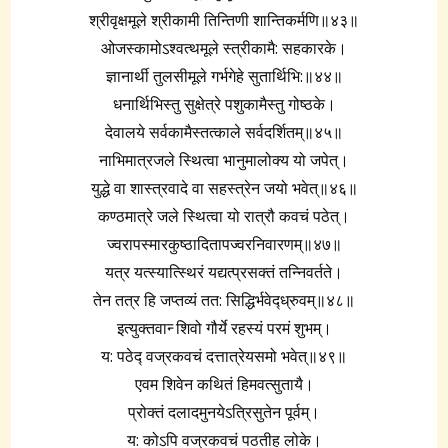
श्रीवृक्षमूले श्रीकामी तिन्तिणी शान्तिकर्मणि॥४३॥
ओजस्कामोऽश्वत्थमूले स्त्रीकामै: सहकारके।
ज्ञानार्थी तुलसीमूले गर्भगेहे सुतार्थिभि:॥४४॥
धनार्थिभिस्तु सुक्षेत्रे पशुकामैस्तु गोष्ठके।
देवालये सर्वकामैस्तत्काले सर्वदर्शितम्॥४५॥
नाभिमात्रजले स्थित्वा भानुमालोक्य यो जपेत्।
युद्धे वा शास्त्रवादे वा सहस्त्रेन जयो भवेत्॥४६॥
कण्ठमात्रे जले स्थित्वा यो रात्रौ कवचं पठेत्।
ज्वरापस्मारकुष्ठादितापज्वरनिवारणम्॥४७॥
यत्र यत्स्यात्स्थिरं यद्यत्प्रसक्तं तन्निवर्तते।
तेन तत्र हि जप्तव्यं तत: सिद्धिर्भवेद्‍ध्रुवम्॥४८॥
इत्युक्तवान्‍ शिवो गौर्ये रहस्यं परमं शुभम्।
य: पठेद्‍ वज्रकवचं दत्तात्रेयसमो भवेत्॥४९॥
एवम शिवेन कथितं हिमवत्सुतायै।
प्रोक्तं दलादमुनयेऽत्रिसुतेन पूर्वम्।
य: कोऽपि वज्रकवचं पठतीह लोके।