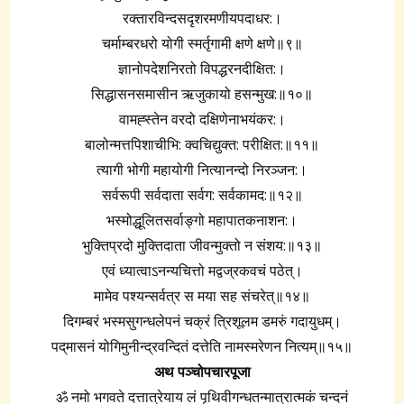
रक्तारविन्दसदृशरमणीयपदाधर:।
चर्माम्बरधरो योगी स्मर्तृगामी क्षणे क्षणे॥९॥
ज्ञानोपदेशनिरतो विपद्धरनदीक्षित:।
सिद्धासनसमासीन ऋजुकायो हसन्मुख:॥१०॥
वामह्स्तेन वरदो दक्षिणेनाभयंकर:।
बालोन्मत्तपिशाचीभि: क्वचिद्युक्त: परीक्षित:॥११॥
त्यागी भोगी महायोगी नित्यानन्दो निरञ्जन:।
सर्वरूपी सर्वदाता सर्वग: सर्वकामद:॥१२॥
भस्मोद्धूलितसर्वाङ्गो महापातकनाशन:।
भुक्तिप्रदो मुक्तिदाता जीवन्मुक्तो न संशय:॥१३॥
एवं ध्यात्वाऽनन्यचित्तो मद्वज्रकवचं पठेत्।
मामेव पश्यन्सर्वत्र स मया सह संचरेत्॥१४॥
दिगम्बरं भस्मसुगन्धलेपनं चक्रं त्रिशूलम डमरुं गदायुधम्।
पद्‌मासनं योगिमुनीन्द्रवन्दितं दत्तेति नामस्मरेणन नित्यम्॥१५॥
अथ पञ्चोपचारपूजा
ॐ नमो भगवते दत्तात्रेयाय लं पृथिवीगन्धतन्मात्रात्मकं चन्दनं