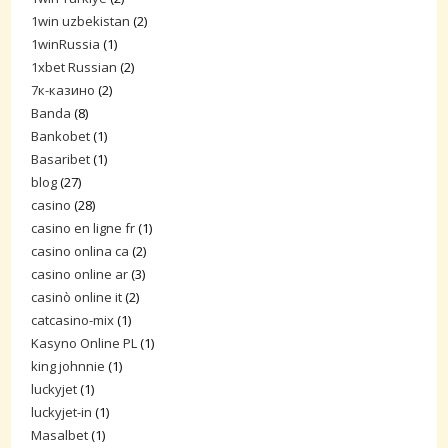
1win uzbekistan
(2)
1winRussia
(1)
1xbet Russian
(2)
7к-казино
(2)
Banda
(8)
Bankobet
(1)
Basaribet
(1)
blog
(27)
casino
(28)
casino en ligne fr
(1)
casino onlina ca
(2)
casino online ar
(3)
casinò online it
(2)
catcasino-mix
(1)
Kasyno Online PL
(1)
king johnnie
(1)
luckyjet
(1)
luckyjet-in
(1)
Masalbet
(1)