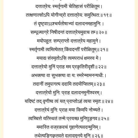
दत्तात्रेय: स्मर्तृगामी चेतिहासं परीक्षितुम‌।
तत्क्षणात्सोऽपि योगीन्द्रो दत्तात्रेय: समुत्थित:॥१९॥
तं दृष्ट्वाऽऽश्चर्यतोषाभ्यां दलादनमहामुनि:।
सम्पूज्याग्रे निषीदन्तं दत्तात्रेयमुवाच तम्‍॥२०॥
मयोपहूत: सम्प्राप्तो दत्तात्रेय महामुने।
स्मर्तृगामी त्वमित्येतत्‌ किंवदन्तीं परीक्षितुम्‌॥२१॥
मयाद्य संस्मृतोऽसि त्वमपराधं क्षमस्व मे।
दत्तात्रेयो मुनिं प्राह मम प्रकृतिरीदृशी॥२२॥
अभक्त्या वा सुभक्त्या वा य: स्मरेन्मामनन्यधी:।
तदानीं तमुपागत्य ददामि तदभीप्सितम्‌॥२३॥
दत्तात्रेयो मुनि: प्राह दलादनमुनीश्वरम्‌।
यदिष्टं तद्‌ वृणीष्व त्वं यत्‌ प्राप्तोऽहं त्वया स्मृत:॥२४॥
दत्तात्रेयं मुनि: प्राह मया किमपि नोच्यते।
त्वच्चित्ते यत्स्थितं तन्मे प्रयच्छ मुनिपुङ्गव॥२५॥
ममास्ति वज्रकवचं गृहाणेत्यवदन्मुनिम्‌।
तथेत्यङ्गिकृतवते दलादमुनये मुनि:॥२६॥