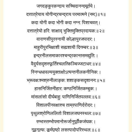
जगदङ्कुरकन्दाय सच्चिदानन्दमूर्तये।
दत्तात्रेयाय योगीन्द्रचन्द्राय परमात्मने (नम:)॥१॥
कदा योगी कदा भोगी कदा नग्न: पिशाचवत्।
दत्तात्रेयो हरि: साक्षाद्‍ भुक्तिमुक्तिप्रदायक:॥२॥
वाराणसीपुरस्नायी कोल्हापुरजपादर:।
माहुरीपुरभिक्षाशी सह्यशायी दिगम्बर:॥३॥
इन्द्रनीलसमाकारश्चन्द्रकान्तसमद्युति:।
वैदुर्यसदृशस्फूर्तिश्चलत्किञ्चिज्जटाधर:॥४॥
स्निग्धधावल्ययुक्ताक्षोऽत्यन्तनीलकनीनिक:।
भ्रूवक्ष:श्मश्रुनीलाङ्क: शशाङ्कसदृशानन:॥५॥
हासनिर्जितनीहार: कण्ठनिर्जितकम्बुक:।
मांसलांसो दीर्घबाहु: पाणिनिर्जितपल्लव:॥६॥
विशालपीनवक्षाश्च ताम्रपाणिर्दरोदर:।
पृथुलश्रोणिललितो विशालजघनस्थल:॥७॥
रम्भास्तम्भोपमानोरूर्जानुपूर्वैकजंघक:।
गूढगुल्फ: कूर्मपृष्ठो लसत्पादोपरिस्थल:॥८॥