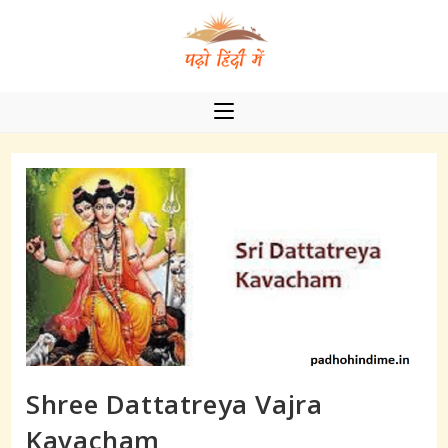
Skip
to
content
Shree Dattatreya Vajra
Kavacham