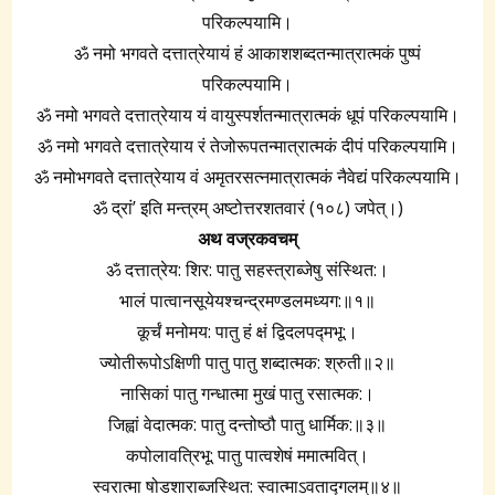
परिकल्पयामि।
ॐ नमो भगवते दत्तात्रेयायं हं आकाशशब्दतन्मात्रात्मकं पुष्पं
परिकल्पयामि।
ॐ नमो भगवते दत्तात्रेयाय यं वायुस्पर्शतन्मात्रात्मकं धूपं परिकल्पयामि।
ॐ नमो भगवते दत्तात्रेयाय रं तेजोरूपतन्मात्रात्मकं दीपं परिकल्पयामि।
ॐ नमोभगवते दत्तात्रेयाय वं अमृतरसत्नमात्रात्मकं नैवेद्यं परिकल्पयामि।
ॐ द्रां’ इति मन्त्रम् अष्टोत्तरशतवारं (१०८) जपेत्।)
अथ वज्रकवचम्
ॐ दत्तात्रेय: शिर: पातु सहस्त्राब्जेषु संस्थित:।
भालं पात्वानसूयेयश्चन्द्रमण्डलमध्यग:॥१॥
कूर्चं मनोमय: पातु हं क्षं द्विदलपद्मभू:।
ज्योतीरूपोऽक्षिणी पातु पातु शब्दात्मक: श्रुती॥२॥
नासिकां पातु गन्धात्मा मुखं पातु रसात्मक:।
जिह्वां वेदात्मक: पातु दन्तोष्ठौ पातु धार्मिक:॥३॥
कपोलावत्रिभू: पातु पात्वशेषं ममात्मवित्।
स्वरात्मा षोडशाराब्जस्थित: स्वात्माऽवताद्‍गलम्॥४॥