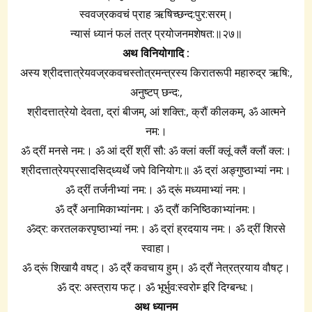
स्ववज्रकवचं प्राह ऋषिच्छन्द:पुर:सरम्‌।
न्यासं ध्यानं फलं तत्र प्रयोजनमशेषत:॥२७॥
अथ विनियोगादि :
अस्य श्रीदत्तात्रेयवज्रकवचस्तोत्रमन्त्रस्य किरातरूपी महारुद्र ऋषि:,
अनुष्टप्‌ छन्द:,
श्रीदत्तात्रेयो देवता, द्रां बीजम्‌, आं शक्ति:, क्रौं कीलकम्‌, ॐ आत्मने
नम:।
ॐ द्रीं मनसे नम:। ॐ आं द्रीं श्रीं सौ: ॐ क्लां क्लीं क्लूं क्लैं क्लौं क्ल:।
श्रीदत्तात्रेयप्रसादसिद्‌ध्यर्थे जपे विनियोग:॥ ॐ द्रां अङ्गुष्ठाभ्यां नम:।
ॐ द्रीं तर्जनीभ्यां नम:। ॐ द्रूं मध्यमाभ्यां नम:।
ॐ द्रैं अनामिकाभ्यांनम:। ॐ द्रौं कनिष्ठिकाभ्यांनम:।
ॐद्र: करतलकरपृष्ठाभ्यां नम:। ॐ द्रां ह्रदयाय नम:। ॐ द्रीं शिरसे
स्वाहा।
ॐ द्रूं शिखायै वषट्‌। ॐ द्रैं कवचाय हुम्‌। ॐ द्रौं नेत्रत्रयाय वौषट्‍।
ॐ द्र: अस्त्राय फट्‍। ॐ भूर्भुव:स्वरोम्‍ इरि दिग्बन्ध:।
अथ ध्यानम