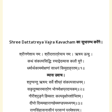
Shree Dattatreya Vajra Kavacham का सुभारम्भ करेंगे।
श्रीगणेशाय नम:। श्रीदत्तात्रेयाय नम:। ऋषय ऊचु:।
कथं संकल्पसिद्धि: स्याद्वेदव्यास कलौ युगे।
धर्मार्थकाममोक्षणां साधनं किमुदाह्रतम्‌॥१॥
व्यास उवाच।
श्रृण्वन्तु ऋषय: सर्वे शीघ्रं संकल्पसाधनम्‌।
सकृदुच्चारमात्रेण भोगमोक्षप्रदायकम्‌॥२॥
गौरीश्रृङ्गे हिमवत: कल्पवृक्षोपशोभितम्‌।
दीप्ते दिव्यमहारत्नहेममण्डपमध्यगम्‌॥३॥
रत्नसिंहासनासीनं प्रसन्नं परमेश्वरम्‌।