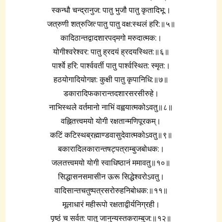
स्कन्धौ चन्द्रानुज: पातु भुजौ पातु कृतादिभू:।
जत्रुणी शत्रुजित्‍ पातु पातु वक्ष:स्थलं हरि:॥५॥
कादिठान्तद्वादशारपद्‍मगो मरुदात्मक:।
योगीश्वरेश्वर: पातु ह्रदयं ह्रदयस्थित:॥६॥
पार्श्वे हरि: पार्श्ववर्ती पातु पार्श्वस्थित: स्मृत:।
हठयोगादियोगज्ञ: कुक्षी पातु कृपानिधि:॥७॥
डकारादिफकारान्तदशारसरसीरुहे।
नाभिस्थले वर्तमानो नाभिं वह्वयात्मकोऽवतु॥८॥
वह्नितत्त्वमयो योगी रक्षतान्मणिपूरकम्।
कटिं कटिस्थब्रह्माण्डवासुदेवात्मकोऽवतु॥९॥
बकारादिलकारान्तषट्‍पत्राम्बुजबोधक:।
जलतत्त्वमयो योगी स्वाधिष्ठानं ममावतु॥१०॥
सिद्धासनसमासीन ऊरू सिद्धेश्वरोऽवतु।
वादिसान्तचतुष्पत्रसरोरुहनिबोधक:॥११॥
मूलाधारं महीरूपो रक्षताद्वीर्यनिग्रही।
पृष्ठं च सर्वत: पातु जानुन्यस्तकराम्बुज:॥१२॥