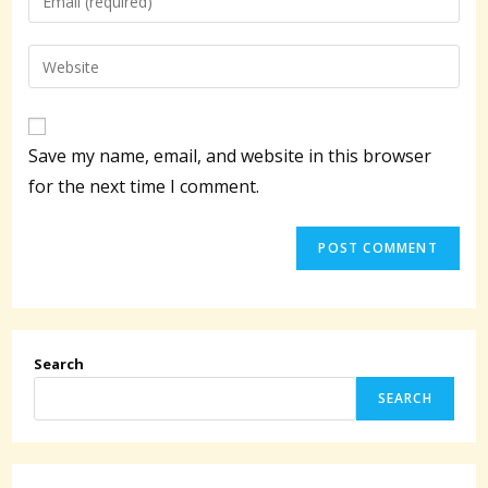
or
your
username
email
Enter
to
address
your
comment
to
website
comment
URL
Save my name, email, and website in this browser
(optional)
for the next time I comment.
Search
SEARCH