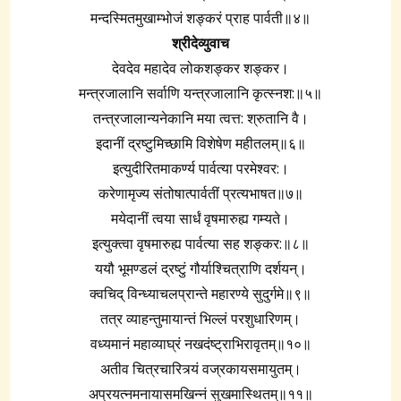
मन्दस्मितमुखाम्भोजं शङ्करं प्राह पार्वती॥४॥
श्रीदेव्युवाच
देवदेव महादेव लोकशङ्कर शङ्कर।
मन्त्रजालानि सर्वाणि यन्त्रजालानि कृत्स्नश:॥५॥
तन्त्रजालान्यनेकानि मया त्वत्त: श्रुतानि वै।
इदानीं द्रष्टुमिच्छामि विशेषेण महीतलम्‌॥६॥
इत्युदीरितमाकर्ण्य पार्वत्या परमेश्वर:।
करेणामृज्य संतोषात्पार्वतीं प्रत्यभाषत॥७॥
मयेदानीं त्वया सार्धं वृषमारुह्य गम्यते।
इत्युक्त्वा वृषमारुह्य पार्वत्या सह शङ्कर:॥८॥
ययौ भूमण्डलं द्रष्टुं गौर्याश्चित्राणि दर्शयन्‌।
क्वचिद्‌ विन्ध्याचलप्रान्ते महारण्ये सुदुर्गमे॥९॥
तत्र व्याहन्तुमायान्तं भिल्लं परशुधारिणम्‌।
वध्यमानं महाव्याघ्रं नखदंष्ट्राभिरावृतम्‌॥१०॥
अतीव चित्रचारित्र्यं वज्रकायसमायुतम्‌।
अप्रयत्नमनायासमखिन्नं सुखमास्थितम्‌॥११॥