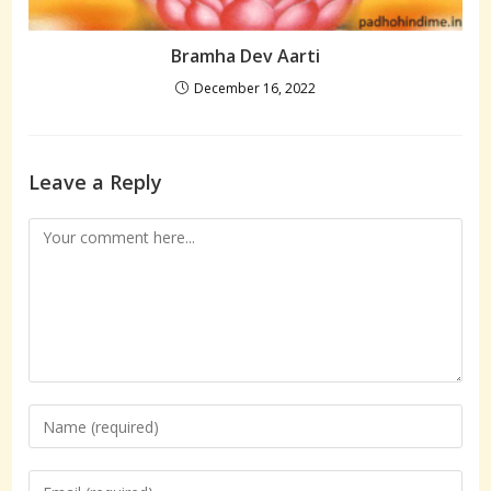
Bramha Dev Aarti
December 16, 2022
Leave a Reply
Comment
Enter
your
name
Enter