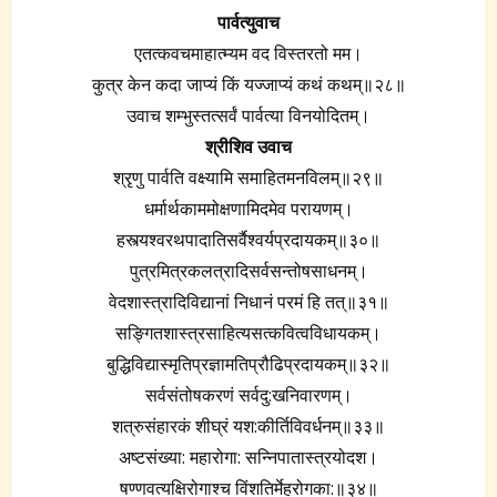
पार्वत्युवाच
एतत्कवचमाहात्म्यम वद विस्तरतो मम।
कुत्र केन कदा जाप्यं किं यज्जाप्यं कथं कथम्॥२८॥
उवाच शम्भुस्तत्सर्वं पार्वत्या विनयोदितम्।
श्रीशिव उवाच
श्रृणु पार्वति वक्ष्यामि समाहितमनविलम्॥२९॥
धर्मार्थकाममोक्षणामिदमेव परायणम्।
हस्त्यश्वरथपादातिसर्वैश्वर्यप्रदायकम्॥३०॥
पुत्रमित्रकलत्रादिसर्वसन्तोषसाधनम्।
वेदशास्त्रादिविद्यानां निधानं परमं हि तत्॥३१॥
सङ्गितशास्त्रसाहित्यसत्कवित्वविधायकम्।
बुद्धिविद्यास्मृतिप्रज्ञामतिप्रौढिप्रदायकम्॥३२॥
सर्वसंतोषकरणं सर्वदु:खनिवारणम्।
शत्रुसंहारकं शीघ्रं यश:कीर्तिविवर्धनम्॥३३॥
अष्टसंख्या: महारोगा: सन्निपातास्त्रयोदश।
षण्णवत्यक्षिरोगाश्च विंशतिर्मेहरोगका:॥३४॥