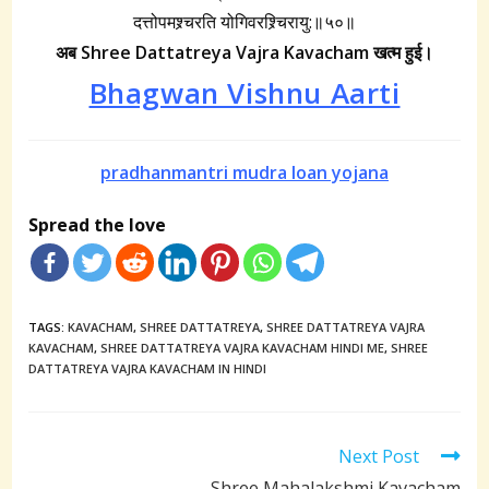
दत्तोपमश्र्चरति योगिवरश्र्चिरायु:॥५०॥
अब Shree Dattatreya Vajra Kavacham
खत्म हुई।
Bhagwan Vishnu Aarti
pradhanmantri mudra loan yojana
Spread the love
TAGS:
KAVACHAM
,
SHREE DATTATREYA
,
SHREE DATTATREYA VAJRA
KAVACHAM
,
SHREE DATTATREYA VAJRA KAVACHAM HINDI ME
,
SHREE
DATTATREYA VAJRA KAVACHAM IN HINDI
Read
Next Post
more
Shree Mahalakshmi Kavacham