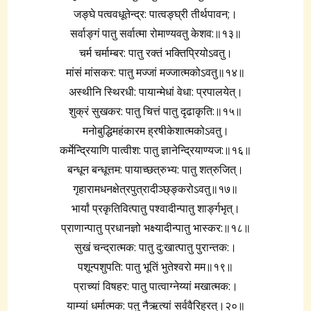
जङ्घे पत्ववधूतेन्द्र: पात्वङ्घ्री तीर्थपावन;।
सर्वाङ्गं पातु सर्वात्मा रोमाण्यवतु केशव:॥१३॥
चर्म चर्माम्बर: पातु रक्तं भक्तिप्रियोऽवतु।
मांसं मांसकर: पातु मज्जां मज्जात्मकोऽवतु॥१४॥
अस्थीनि स्थिरधी: पायान्मेधां वेधा: प्रपालयेत्।
शुक्रं सुखकर: पातु चित्तं पातु दृढाकृति:॥१५॥
मनोबुद्धिमहंकारम ह्रषीकेशात्मकोऽवतु।
कर्मेन्द्रियाणि पात्वीश: पातु ज्ञानेन्द्रियाण्यज:॥१६॥
बन्धून‍ बन्धूत्तम: पायाच्छत्रुभ्य: पातु शत्रुजित्।
गृहारामधनक्षेत्रपुत्रादीञ्छ्ङ्करोऽवतु॥१७॥
भार्यां प्रकृतिवित्पातु पश्वादीन्पातु शार्ङ्गभृत्।
प्राणान्पातु प्रधानज्ञो भक्ष्यादीन्पातु भास्कर:॥१८॥
सुखं चन्द्रात्मक: पातु दु:खात्पातु पुरान्तक:।
पशून्पशुपति: पातु भूतिं भुतेश्वरो मम॥१९॥
प्राच्यां विषहर: पातु पात्वाग्नेय्यां मखात्मक:।
याम्यां धर्मात्मक: पतु नैऋत्यां सर्ववैरिह्रत्।२०॥