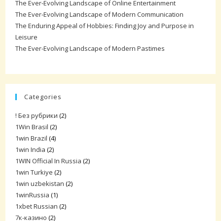
The Ever-Evolving Landscape of Online Entertainment
The Ever-Evolving Landscape of Modern Communication
The Enduring Appeal of Hobbies: Finding Joy and Purpose in
Leisure
The Ever-Evolving Landscape of Modern Pastimes
Categories
! Без рубрики
(2)
1Win Brasil
(2)
1win Brazil
(4)
1win India
(2)
1WIN Official In Russia
(2)
1win Turkiye
(2)
1win uzbekistan
(2)
1winRussia
(1)
1xbet Russian
(2)
7к-казино
(2)