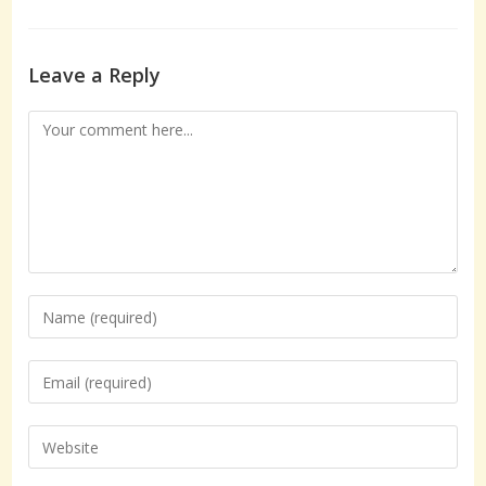
Leave a Reply
Comment
Enter
your
name
Enter
or
your
username
email
Enter
to
address
your
comment
to