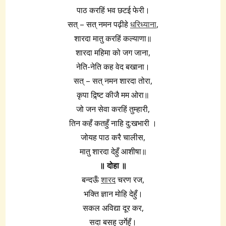
पाठ करहिं भव छटई फेरी।
सत् – सत् नमन पढ़ीहे
धरिध्याना
,
शारदा मातु करहिं कल्याणा॥
शारदा महिमा को जग जाना,
नेति-नेति कह वेद बखाना।
सत् – सत् नमन शारदा तोरा,
कृपा द्र्ष्टि कीजै मम ओरा॥
जो जन सेवा करहिं तुम्हारी,
तिन कहँ कतहुँ नाहि दु:खभारी ।
जोयह पाठ करै चालीस,
मातु शारदा देहुँ आशीषा॥
॥ दोहा ॥
बन्दऊँ
शारद
चरण रज,
भक्ति ज्ञान मोहि देहुँ।
सकल अविद्या दूर कर,
सदा बसहु उर्गेहुँ।