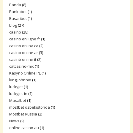
Banda
(8)
Bankobet
(1)
Basaribet
(1)
blog
(27)
casino
(28)
casino en ligne fr
(1)
casino onlina ca
(2)
casino online ar
(3)
casinò online it
(2)
catcasino-mix
(1)
Kasyno Online PL
(1)
king johnnie
(1)
luckyjet
(1)
luckyjet-in
(1)
Masalbet
(1)
mostbet ozbekistonda
(1)
Mostbet Russia
(2)
News
(9)
online casino au
(1)