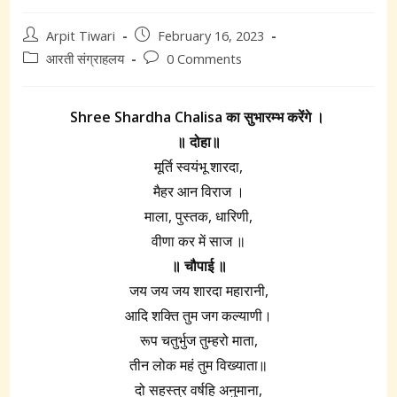
Post
Post
Arpit Tiwari
February 16, 2023
author:
published:
Post
Post
आरती संग्राहलय
0 Comments
category:
comments:
Shree Shardha Chalisa का सुभारम्भ करेंगे ।
॥ दोहा॥
मूर्ति स्वयंभू शारदा,
मैहर आन विराज ।
माला, पुस्तक, धारिणी,
वीणा कर में साज ॥
॥ चौपाई ॥
जय जय जय शारदा महारानी,
आदि शक्ति तुम जग कल्याणी।
रूप चतुर्भुज तुम्हरो माता,
तीन लोक महं तुम विख्याता॥
दो सहस्त्र वर्षहि अनुमाना,