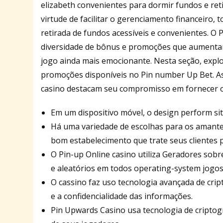
elizabeth convenientes para dormir fundos e ret
virtude de facilitar o gerenciamento financeiro,
retirada de fundos acessíveis e convenientes. 
diversidade de bônus e promoções que aumentam
jogo ainda mais emocionante. Nesta seção, expl
promoções disponíveis no Pin number Up Bet. As
casino destacam seu compromisso em fornecer 
Em um dispositivo móvel, o design perform sit
Há uma variedade de escolhas para os amantes
bom estabelecimento que trate seus clientes p
O Pin-up Online casino utiliza Geradores sob
e aleatórios em todos operating-system jogos
O cassino faz uso tecnologia avançada de crip
e a confidencialidade das informações.
Pin Upwards Casino usa tecnologia de criptog