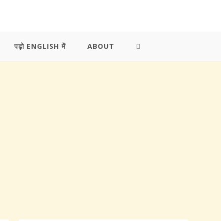
पढ़ो ENGLISH में
ABOUT