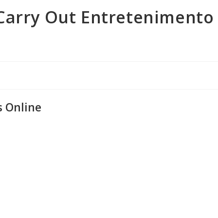
arry Out Entretenimento
s Online