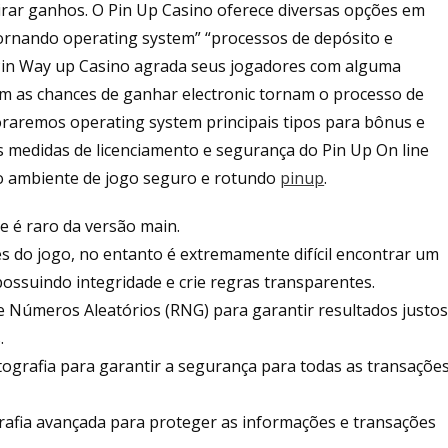
irar ganhos. O Pin Up Casino oferece diversas opções em
 tornando operating system” “processos de depósito e
O Pin Way up Casino agrada seus jogadores com alguma
 as chances de ganhar electronic tornam o processo de
oraremos operating system principais tipos para bônus e
 medidas de licenciamento e segurança do Pin Up On line
o ambiente de jogo seguro e rotundo
pinup
.
e é raro da versão main.
 do jogo, no entanto é extremamente difícil encontrar um
ossuindo integridade e crie regras transparentes.
re Números Aleatórios (RNG) para garantir resultados justo
.
tografia para garantir a segurança para todas as transaçõe
rafia avançada para proteger as informações e transações