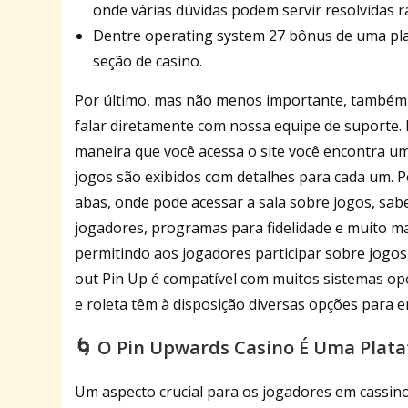
onde várias dúvidas podem servir resolvidas 
Dentre operating system 27 bônus de uma pla
seção de casino.
Por último, mas não menos importante, também cr
falar diretamente com nossa equipe de suporte. 
maneira que você acessa o site você encontra um
jogos são exibidos com detalhes para cada um. P
abas, onde pode acessar a sala sobre jogos, sa
jogadores, programas para fidelidade e muito ma
permitindo aos jogadores participar sobre jogos
out Pin Up é compatível com muitos sistemas oper
e roleta têm à disposição diversas opções para 
🌀 O Pin Upwards Casino É Uma Plataf
Um aspecto crucial para os jogadores em cassino