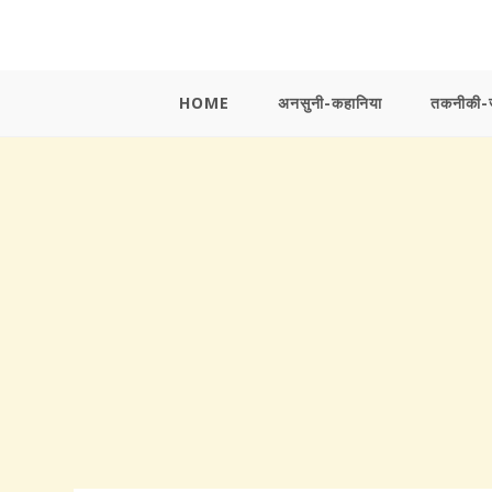
Skip
to
content
HOME
अनसुनी-कहानिया
तकनीकी-ज