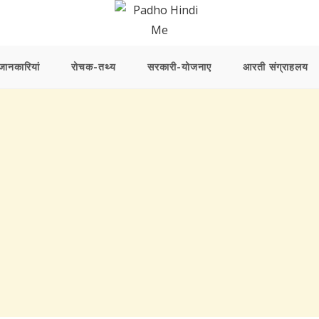
ानकारियां
रोचक-तथ्य
सरकारी-योजनाए
आरती संग्राहलय