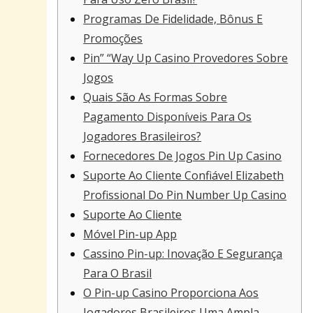
Programas De Fidelidade, Bônus E
Promoções
Pin” “Way Up Casino Provedores Sobre
Jogos
Quais São As Formas Sobre
Pagamento Disponíveis Para Os
Jogadores Brasileiros?
Fornecedores De Jogos Pin Up Casino
Suporte Ao Cliente Confiável Elizabeth
Profissional Do Pin Number Up Casino
Suporte Ao Cliente
Móvel Pin-up App
Cassino Pin-up: Inovação E Segurança
Para O Brasil
O Pin-up Casino Proporciona Aos
Jogadores Brasileiros Uma Ampla