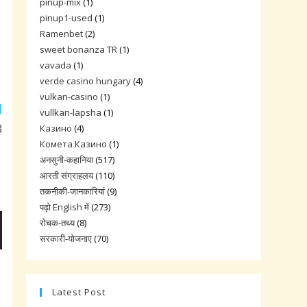
pinup-mix
(1)
pinup1-used
(1)
Ramenbet
(2)
sweet bonanza TR
(1)
vavada
(1)
verde casino hungary
(4)
vulkan-casino
(1)
vullkan-lapsha
(1)
3
Казино
(4)
Комета Казино
(1)
अनसुनी-कहानिया
(517)
आरती संग्राहलय
(110)
तकनीकी-जानकारियां
(9)
पढ़ो English में
(273)
रोचक-तथ्य
(8)
सरकारी-योजनाए
(70)
Latest Post