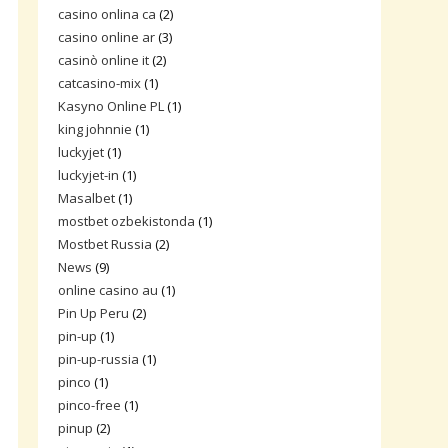
casino onlina ca
(2)
casino online ar
(3)
casinò online it
(2)
catcasino-mix
(1)
Kasyno Online PL
(1)
king johnnie
(1)
luckyjet
(1)
luckyjet-in
(1)
Masalbet
(1)
mostbet ozbekistonda
(1)
Mostbet Russia
(2)
News
(9)
online casino au
(1)
Pin Up Peru
(2)
pin-up
(1)
pin-up-russia
(1)
pinco
(1)
pinco-free
(1)
pinup
(2)