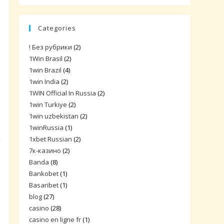
Categories
! Без рубрики
(2)
1Win Brasil
(2)
1win Brazil
(4)
1win India
(2)
1WIN Official In Russia
(2)
1win Turkiye
(2)
1win uzbekistan
(2)
1winRussia
(1)
1xbet Russian
(2)
7к-казино
(2)
Banda
(8)
Bankobet
(1)
Basaribet
(1)
blog
(27)
casino
(28)
casino en ligne fr
(1)