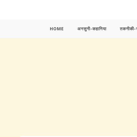
Skip
to
content
HOME
अनसुनी-कहानिया
तकनीकी-ज