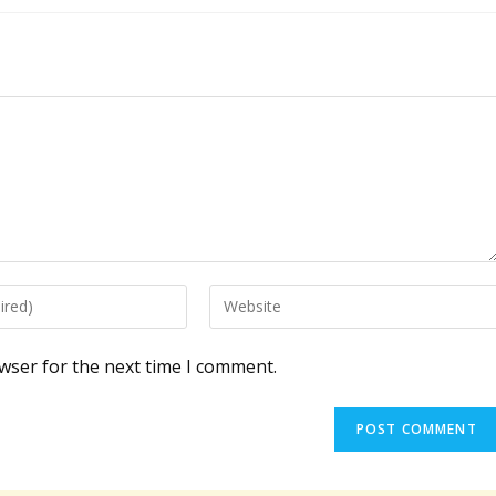
Enter
your
website
wser for the next time I comment.
URL
(optional)