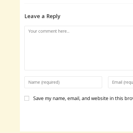
Leave a Reply
Comment
Enter
Enter
your
your
name
email
Save my name, email, and website in this bro
or
address
username
to
to
comment
comment