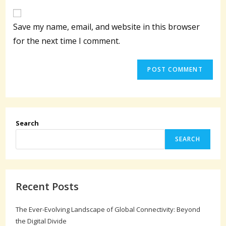
to
website
comment
URL
Save my name, email, and website in this browser
(optional)
for the next time I comment.
Search
SEARCH
Recent Posts
The Ever-Evolving Landscape of Global Connectivity: Beyond
the Digital Divide