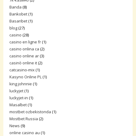
7к-казино
(2)
Banda
(8)
Bankobet
(1)
Basaribet
(1)
blog
(27)
casino
(28)
casino en ligne fr
(1)
casino onlina ca
(2)
casino online ar
(3)
casinò online it
(2)
catcasino-mix
(1)
Kasyno Online PL
(1)
king johnnie
(1)
luckyjet
(1)
luckyjet-in
(1)
Masalbet
(1)
mostbet ozbekistonda
(1)
Mostbet Russia
(2)
News
(9)
online casino au
(1)