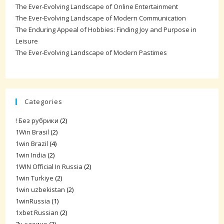
The Ever-Evolving Landscape of Online Entertainment
The Ever-Evolving Landscape of Modern Communication
The Enduring Appeal of Hobbies: Finding Joy and Purpose in
Leisure
The Ever-Evolving Landscape of Modern Pastimes
Categories
! Без рубрики
(2)
1Win Brasil
(2)
1win Brazil
(4)
1win India
(2)
1WIN Official In Russia
(2)
1win Turkiye
(2)
1win uzbekistan
(2)
1winRussia
(1)
1xbet Russian
(2)