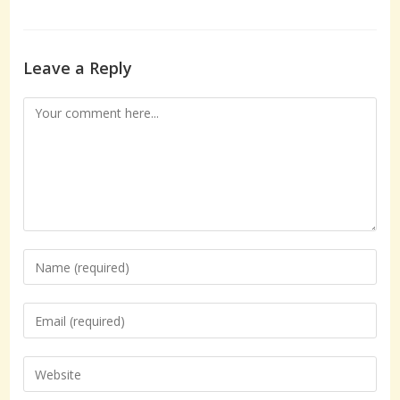
Leave a Reply
Comment
Enter
your
name
Enter
or
your
username
email
Enter
to
address
your
comment