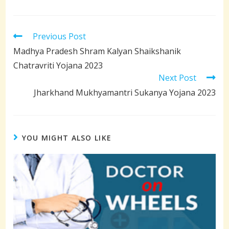
Read
Previous Post
more
Madhya Pradesh Shram Kalyan Shaikshanik
articles
Chatravriti Yojana 2023
Next Post
Jharkhand Mukhyamantri Sukanya Yojana 2023
YOU MIGHT ALSO LIKE