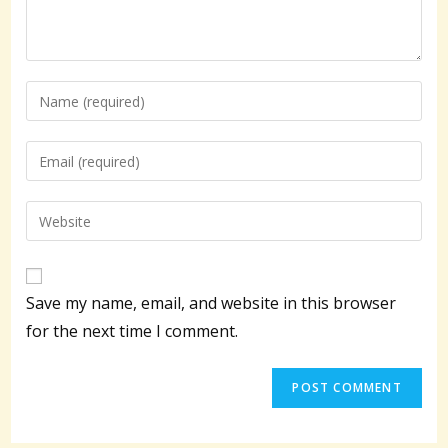
Enter
your
name
Enter
or
your
username
email
Enter
to
address
your
comment
to
website
comment
URL
Save my name, email, and website in this browser
(optional)
for the next time I comment.