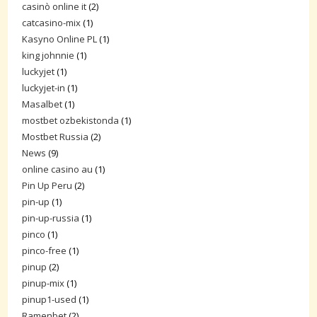
casinò online it
(2)
catcasino-mix
(1)
Kasyno Online PL
(1)
king johnnie
(1)
luckyjet
(1)
luckyjet-in
(1)
Masalbet
(1)
mostbet ozbekistonda
(1)
Mostbet Russia
(2)
News
(9)
online casino au
(1)
Pin Up Peru
(2)
pin-up
(1)
pin-up-russia
(1)
pinco
(1)
pinco-free
(1)
pinup
(2)
pinup-mix
(1)
pinup1-used
(1)
Ramenbet
(2)