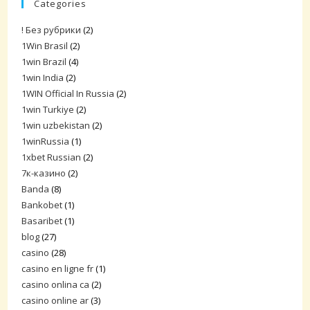
Categories
! Без рубрики
(2)
1Win Brasil
(2)
1win Brazil
(4)
1win India
(2)
1WIN Official In Russia
(2)
1win Turkiye
(2)
1win uzbekistan
(2)
1winRussia
(1)
1xbet Russian
(2)
7к-казино
(2)
Banda
(8)
Bankobet
(1)
Basaribet
(1)
blog
(27)
casino
(28)
casino en ligne fr
(1)
casino onlina ca
(2)
casino online ar
(3)