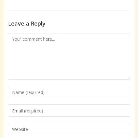
Leave a Reply
Comment
Enter
your
name
Enter
or
your
username
email
Enter
to
address
your
comment