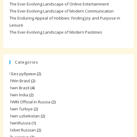
The Ever-Evolving Landscape of Online Entertainment
The Ever-Evolving Landscape of Modern Communication
The Enduring Appeal of Hobbies: Finding Joy and Purpose in
Leisure
The Ever-Evolving Landscape of Modern Pastimes
Categories
! Без рубрики
(2)
1Win Brasil
(2)
1win Brazil
(4)
1win India
(2)
1WIN Official In Russia
(2)
1win Turkiye
(2)
1win uzbekistan
(2)
1winRussia
(1)
1xbet Russian
(2)