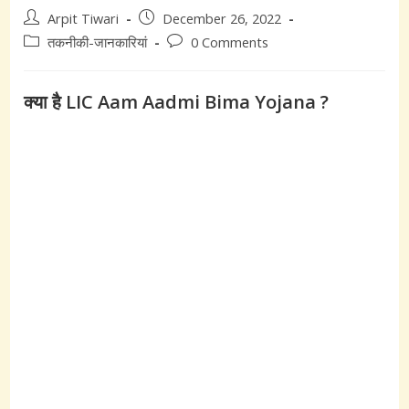
Post
Post
Arpit Tiwari
December 26, 2022
author:
published:
Post
Post
तकनीकी-जानकारियां
0 Comments
category:
comments:
क्या है LIC Aam Aadmi Bima Yojana ?