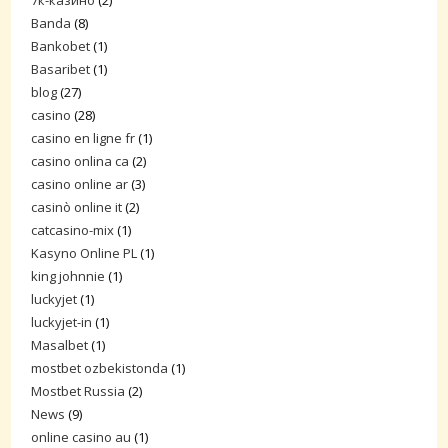
7к-казино
(2)
Banda
(8)
Bankobet
(1)
Basaribet
(1)
blog
(27)
casino
(28)
casino en ligne fr
(1)
casino onlina ca
(2)
casino online ar
(3)
casinò online it
(2)
catcasino-mix
(1)
Kasyno Online PL
(1)
king johnnie
(1)
luckyjet
(1)
luckyjet-in
(1)
Masalbet
(1)
mostbet ozbekistonda
(1)
Mostbet Russia
(2)
News
(9)
online casino au
(1)