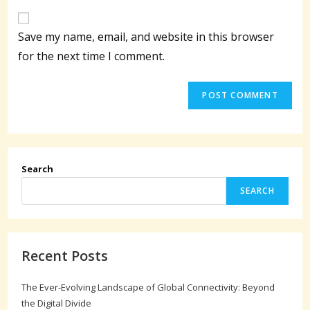
to
website
comment
URL
Save my name, email, and website in this browser
(optional)
for the next time I comment.
Search
SEARCH
Recent Posts
The Ever-Evolving Landscape of Global Connectivity: Beyond
the Digital Divide