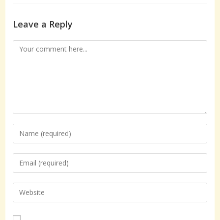
Leave a Reply
Comment
Enter
your
name
Enter
or
your
username
email
Enter
to
address
your
comment
to
website