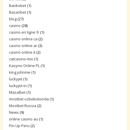
Bankobet
(1)
Basaribet
(1)
blog
(27)
casino
(28)
casino en ligne fr
(1)
casino onlina ca
(2)
casino online ar
(3)
casinò online it
(2)
catcasino-mix
(1)
Kasyno Online PL
(1)
king johnnie
(1)
luckyjet
(1)
luckyjet-in
(1)
Masalbet
(1)
mostbet ozbekistonda
(1)
Mostbet Russia
(2)
News
(9)
online casino au
(1)
Pin Up Peru
(2)