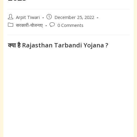
Post
Post
Arpit Tiwari
December 25, 2022
author:
published:
Post
Post
सरकारी-योजनाए
0 Comments
category:
comments:
क्या है Rajasthan Tarbandi Yojana ?