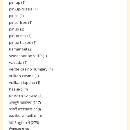
pin-up
(1)
pin-up-russia
(1)
pinco
(1)
pinco-free
(1)
pinup
(2)
pinup-mix
(1)
pinup1-used
(1)
Ramenbet
(2)
sweet bonanza TR
(1)
vavada
(1)
verde casino hungary
(4)
vulkan-casino
(1)
vullkan-lapsha
(1)
Казино
(4)
Комета Казино
(1)
अनसुनी-कहानिया
(517)
आरती संग्राहलय
(110)
तकनीकी-जानकारियां
(9)
पढ़ो English में
(273)
रोचक-तथ्य
(8)