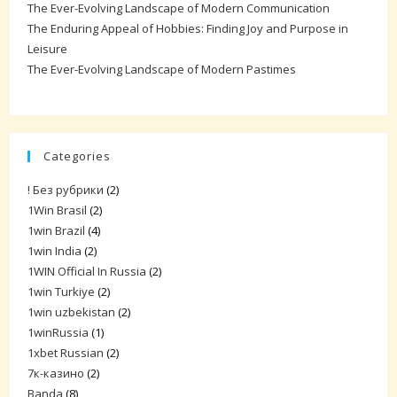
The Ever-Evolving Landscape of Modern Communication
The Enduring Appeal of Hobbies: Finding Joy and Purpose in
Leisure
The Ever-Evolving Landscape of Modern Pastimes
Categories
! Без рубрики
(2)
1Win Brasil
(2)
1win Brazil
(4)
1win India
(2)
1WIN Official In Russia
(2)
1win Turkiye
(2)
1win uzbekistan
(2)
1winRussia
(1)
1xbet Russian
(2)
7к-казино
(2)
Banda
(8)