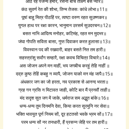
ओंठ रहैं पर्जन्य हमारे, रसना बीच तीक्ष्ण बस प्यारे॥
कंठ सुवर्ण रेत की शोभा, तिग्म तेजसः कांधे लोभा॥11॥
पूषां बाहू मित्र पीठहिं पर, त्वष्टा वरुण रहत सुउष्णकर॥
युगल हाथ पर रक्षा कारन, भानुमान उरसर्म सुउदरचन॥12॥
बसत नाभि आदित्य मनोहर, कटिमंह, रहत मन मुदभर॥
जंघा गोपति सविता बासा, गुप्त दिवाकर करत हुलासा॥13॥
विवस्वान पद की रखवारी, बाहर बसते नित तम हारी॥
सहस्त्रांशु सर्वांग सम्हारै, रक्षा कवच विचित्र विचारे॥14॥
अस जोजन अपने मन माहीं, भय जगबीच करहुं तेहि नाहीं ॥
दद्रु कुष्ठ तेहिं कबहु न व्यापै, जोजन याको मन मंह जापै॥15॥
अंधकार जग का जो हरता, नव प्रकाश से आनन्द भरता॥
ग्रह गन ग्रसि न मिटावत जाही, कोटि बार मैं प्रनवौं ताही॥
मंद सदृश सुत जग में जाके, धर्मराज सम अद्भुत बांके॥16॥
धन्य-धन्य तुम दिनमनि देवा, किया करत सुरमुनि नर सेवा॥
भक्ति भावयुत पूर्ण नियम सों, दूर हटतसो भवके भ्रम सों॥17॥
परम धन्य सों नर तनधारी, हैं प्रसन्न जेहि पर तम हारी॥