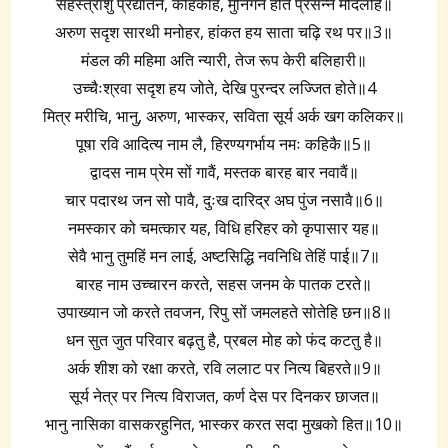
सहस्त्रांशु प्रद्योतन, कहिकहि, मुनिगन होत प्रसन्न मोदलहि॥
अरुण सदृश सारथी मनोहर, हांकत हय साता चढ़ि रथ पर॥3॥
मंडल की महिमा अति न्यारी, तेज रूप केरी बलिहारी॥
उच्चैःश्रवा सदृश हय जोते, देखि पुरन्दर लज्जित होते॥4
मित्र मरीचि, भानु, अरुण, भास्कर, सविता सूर्य अर्क खग कलिकर॥
पूषा रवि आदित्य नाम लै, हिरण्यगर्भाय नमः कहिकै॥5॥
द्वादस नाम प्रेम सों गावैं, मस्तक बारह बार नवावैं॥
चार पदारथ जन सो पावै, दुःख दारिद्र अघ पुंज नसावै॥6॥
नमस्कार को चमत्कार यह, विधि हरिहर को कृपासार यह॥
सेवै भानु तुमहिं मन लाई, अष्टसिद्धि नवनिधि तेहिं पाई॥7॥
बारह नाम उच्चारन करते, सहस जनम के पातक टरते॥
उपाख्यान जो करते तवजन, रिपु सों जमलहते सोतेहि छन॥8॥
धन सुत जुत परिवार बढ़तु है, प्रबल मोह को फंद कटतु है॥
अर्क शीश को रक्षा करते, रवि ललाट पर नित्य बिहरते॥9॥
सूर्य नेत्र पर नित्य विराजत, कर्ण देस पर दिनकर छाजत॥
भानु नासिका वासकरहुनित, भास्कर करत सदा मुखको हित॥10॥