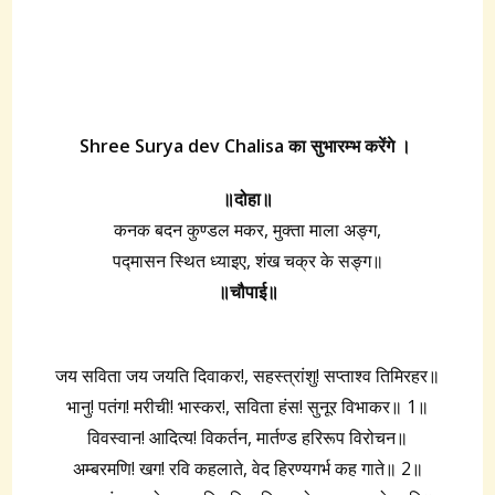
Shree Surya dev Chalisa का सुभारम्भ करेंगे ।
॥दोहा॥
कनक बदन कुण्डल मकर, मुक्ता माला अङ्ग,
पद्मासन स्थित ध्याइए, शंख चक्र के सङ्ग॥
॥चौपाई॥
जय सविता जय जयति दिवाकर!, सहस्त्रांशु! सप्ताश्व तिमिरहर॥
भानु! पतंग! मरीची! भास्कर!, सविता हंस! सुनूर विभाकर॥ 1॥
विवस्वान! आदित्य! विकर्तन, मार्तण्ड हरिरूप विरोचन॥
अम्बरमणि! खग! रवि कहलाते, वेद हिरण्यगर्भ कह गाते॥ 2॥