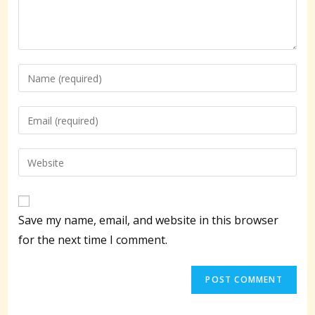
Enter
your
name
Enter
or
your
username
email
Enter
to
address
your
comment
to
website
comment
URL
Save my name, email, and website in this browser
(optional)
for the next time I comment.