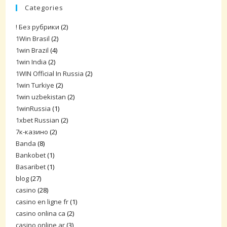
Categories
! Без рубрики
(2)
1Win Brasil
(2)
1win Brazil
(4)
1win India
(2)
1WIN Official In Russia
(2)
1win Turkiye
(2)
1win uzbekistan
(2)
1winRussia
(1)
1xbet Russian
(2)
7к-казино
(2)
Banda
(8)
Bankobet
(1)
Basaribet
(1)
blog
(27)
casino
(28)
casino en ligne fr
(1)
casino onlina ca
(2)
casino online ar
(3)