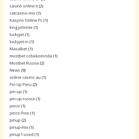
casinò online it
(2)
catcasino-mix
(1)
Kasyno Online PL
(1)
king johnnie
(1)
luckyjet
(1)
luckyjet-in
(1)
Masalbet
(1)
mostbet ozbekistonda
(1)
Mostbet Russia
(2)
News
(9)
online casino au
(1)
Pin Up Peru
(2)
pin-up
(1)
pin-up-russia
(1)
pinco
(1)
pinco-free
(1)
pinup
(2)
pinup-mix
(1)
pinup1-used
(1)