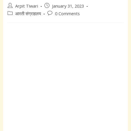
Post
Post
Arpit Tiwari
January 31, 2023
author:
published:
Post
Post
आरती संग्राहलय
0 Comments
category:
comments: