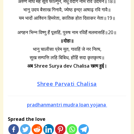
अरुण माघ महं सूर्य फाल्गुन, मधु वेदांग नाम रवि उदयन॥18॥
भानु उदय बैसाख गिनावै, ज्येष्ठ इन्द्र आषाढ़ रवि गावै॥
यम भादों आश्विन हिमरेता, कातिक होत दिवाकर नेता॥19॥
अगहन भिन्न विष्णु हैं पूसहिं, पुरुष नाम रविहैं मलमासहिं॥20॥
॥दोहा॥
भानु चालीसा प्रेम युत, गावहिं जे नर नित्य,
सुख सम्पत्ति लहि बिबिध, होंहिं सदा कृतकृत्य॥
अब Shree Surya dev Chalisa खत्म हुई।
Shree Parvati Chalisa
pradhanmantri mudra loan yojana
Spread the love