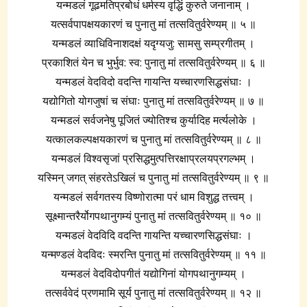
यन्मडलं गूढमतिप्रबोधं धर्मस्य वृद्धिं कुरुते जनानाम् ।
यत्सर्वपापक्षयकारणं च पुनातु मां तत्सवितुर्वरेण्यम् ॥ ५ ॥
यन्मडलं व्याधिविनाशदक्षं यदृग्यजु: सामसु सम्प्रगीतम् ।
प्रकाशितं येन च भुर्भुव: स्व: पुनातु मां तत्सवितुर्वरेण्यम् ॥ ६ ॥
यन्मडलं वेदविदो वदन्ति गायन्ति यच्चारणसिद्धसंघाः ।
यद्योगितो योगजुषां च संघाः पुनातु मां तत्सवितुर्वरेण्यम् ॥ ७ ॥
यन्मडलं सर्वजनेषु पूजितं ज्योतिश्च कुर्यादिह मर्त्यलोके ।
यत्कालकल्पक्षयकारणं च पुनातु मां तत्सवितुर्वरेण्यम् ॥ ८ ॥
यन्मडलं विश्वसृजां प्रसिद्धमुत्पत्तिरक्षाप्रलयप्रगल्भम् ।
यस्मिन् जगत् संहरतेऽखिलं च पुनातु मां तत्सवितुर्वरेण्यम् ॥ ९ ॥
यन्मडलं सर्वगतस्य विष्णोरात्मा परं धाम विशुद्ध तत्त्वम् ।
सूक्ष्मान्तरैर्योगपथानुगम्यं पुनातु मां तत्सवितुर्वरेण्यम् ॥ १० ॥
यन्मडलं वेदविदि वदन्ति गायन्ति यच्चारणसिद्धसंघाः ।
यन्मण्डलं वेदविदः स्मरन्ति पुनातु मां तत्सवितुर्वरेण्यम् ॥ ११ ॥
यन्मडलं वेदविदोपगीतं यद्योगिनां योगपथानुगम्यम् ।
तत्सर्ववेदं प्रणमामि सूर्य पुनातु मां तत्सवितुर्वरेण्यम् ॥ १२ ॥