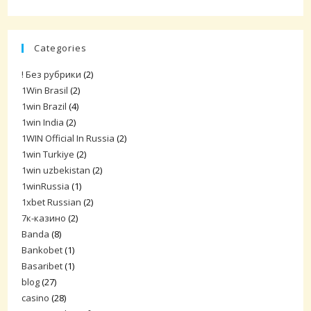
Categories
! Без рубрики
(2)
1Win Brasil
(2)
1win Brazil
(4)
1win India
(2)
1WIN Official In Russia
(2)
1win Turkiye
(2)
1win uzbekistan
(2)
1winRussia
(1)
1xbet Russian
(2)
7к-казино
(2)
Banda
(8)
Bankobet
(1)
Basaribet
(1)
blog
(27)
casino
(28)