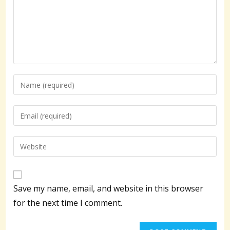
Enter
your
name
Enter
or
your
username
email
Enter
to
address
your
comment
to
website
comment
URL
Save my name, email, and website in this browser
(optional)
for the next time I comment.