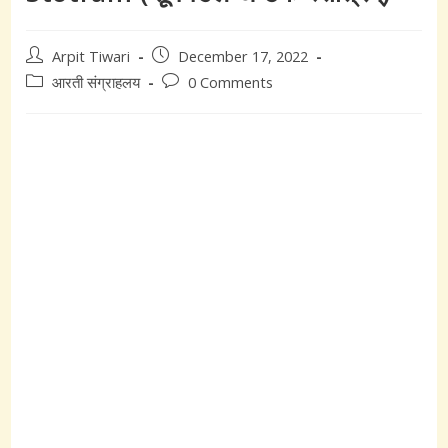
Post
Post
Arpit Tiwari
December 17, 2022
author:
published:
Post
Post
आरती संग्राहलय
0 Comments
category:
comments: