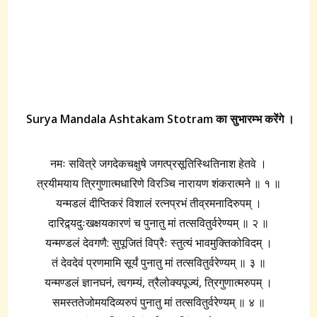
Surya Mandala Ashtakam Stotram का सुभारम्भ करेंगे ।
नमः सवित्रे जगदेकचक्षुषे जगत्प्रसूतिस्थितिनाश हेतवे ।
त्रयीमयाय त्रिगुणात्मधारिणे विरञ्चि नारायण शंकरात्मने ॥ १ ॥
यन्मडलं दीप्तिकरं विशालं रत्नप्रभं तीव्रमनादिरुपम् ।
दारिद्र्यदुःखक्षयकारणं च पुनातु मां तत्सवितुर्वरेण्यम् ॥ २ ॥
यन्मण्डलं देवगणै: सुपूजितं विप्रैः स्तुत्यं भावमुक्तिकोविदम् ।
तं देवदेवं प्रणमामि सूर्यं पुनातु मां तत्सवितुर्वरेण्यम् ॥ ३ ॥
यन्मण्डलं ज्ञानघनं, त्वगम्यं, त्रैलोक्यपूज्यं, त्रिगुणात्मरुपम् ।
समस्ततेजोमयदिव्यरुपं पुनातु मां तत्सवितुर्वरेण्यम् ॥ ४ ॥